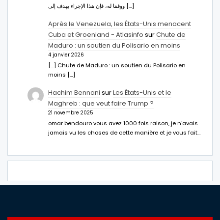
ووفقا له، فإن هذا الإجراء يهدف إلى […]
Après le Venezuela, les États-Unis menacent
Cuba et Groenland - Atlasinfo
sur
Chute de
Maduro : un soutien du Polisario en moins
4 janvier 2026
[…] Chute de Maduro : un soutien du Polisario en
moins […]
Hachim Bennani
sur
Les États-Unis et le
Maghreb : que veut faire Trump ?
21 novembre 2025
omar bendouro vous avez 1000 fois raison, je n'avais
jamais vu les choses de cette manière et je vous fait…