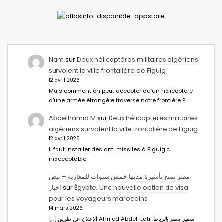
Nam
sur
Deux hélicoptères militaires algériens
survolent la ville frontalière de Figuig
12 avril 2026
Mais comment on peut accepter qu’un hélicoptère
d’une armée étrangère traverse notre frontière ?
Abdelhamid M
sur
Deux hélicoptères militaires
algériens survolent la ville frontalière de Figuig
12 avril 2026
Il faut installer des anti missiles à Figuig c
inacceptable
مصر تمنح تأشيرة مدتها خمس سنوات للمغاربة – نبض
اخبار
sur
Égypte: Une nouvelle option de visa
pour les voyageurs marocains
14 mars 2026
[…] الإعلان عن طريق Ahmed Abdel-Latifسفير مصر بالرباط.