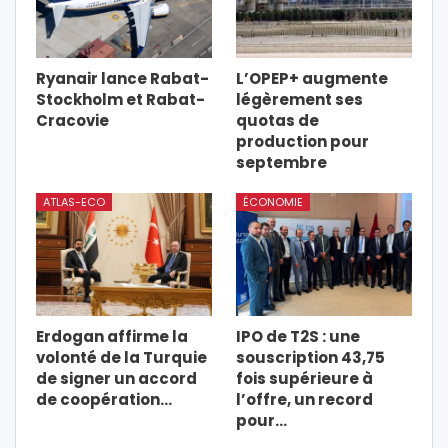
Ryanair lance Rabat-
L’OPEP+ augmente
Stockholm et Rabat-
légèrement ses
Cracovie
quotas de
production pour
septembre
ATLAS-ECO
ÉCONOMIE
Erdogan affirme la
IPO de T2S : une
volonté de la Turquie
souscription 43,75
de signer un accord
fois supérieure à
de coopération…
l’offre, un record
pour…