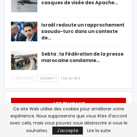
casques de visée des Apache…
Israël redoute un rapprochement
saoudo-turc dans un contexte
de…
Sebta : la Fédération de la presse
marocaine condamne…
PRÉCÉDENT
SUIVANT
1 De 30 854
LES PLUS LUS
Ce site Web utilise des cookies pour améliorer votre
expérience. Nous supposerons que vous êtes d'accord
France/ Polisario: sortir de la zone grise
avec cela, mais vous pouvez vous désinscrire si vous le
souhaitez.
J'accepte
Lire la suite
Beur FM/Israël: Rose Ameziane dénonce les