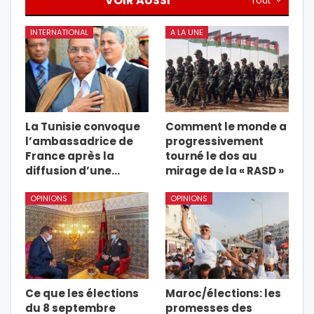
VOIR AUSSI
Tout
INTERNATIONAL
A LA UNE
La Tunisie convoque
Comment le monde a
l’ambassadrice de
progressivement
France après la
tourné le dos au
diffusion d’une…
mirage de la « RASD »
OPINIONS
OPINIONS
Ce que les élections
Maroc/élections: les
du 8 septembre
promesses des