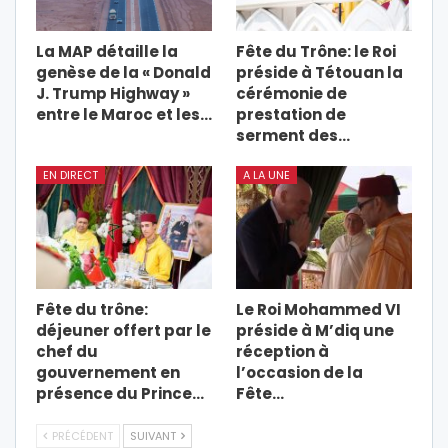
La MAP détaille la
Fête du Trône: le Roi
genèse de la « Donald
préside à Tétouan la
J. Trump Highway »
cérémonie de
entre le Maroc et les…
prestation de
serment des…
EN DIRECT
A LA UNE
Fête du trône:
Le Roi Mohammed VI
déjeuner offert par le
préside à M’diq une
chef du
réception à
gouvernement en
l’occasion de la
présence du Prince…
Fête…
PRÉCÉDENT
SUIVANT