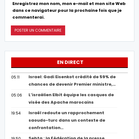
Enregistrez mon nom, mon e-mail et mon site Web
dans ce navigateur pour la prochaine fois que je
commenterai.
EN DIRECT
Israel: Gadi Eisenkot crédité de 59% de
05:11
chances de devenir Premier ministre,…
L’israélien Elbit équipe les casques de
05:06
visée des Apache marocains
Israël redoute un rapprochement
19:54
saoudo-turc dans un contexte de
confrontation…
Sebta : la Fédération de la presse
19:50