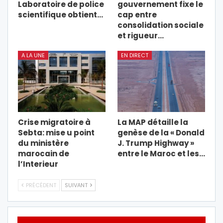
Laboratoire de police
gouvernement fixe le
scientifique obtient…
cap entre
consolidation sociale
et rigueur…
A LA UNE
EN DIRECT
Crise migratoire à
La MAP détaille la
Sebta: mise u point
genèse de la « Donald
du ministère
J. Trump Highway »
marocain de
entre le Maroc et les…
l’Interieur
PRÉCÉDENT
SUIVANT