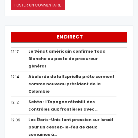
EN DIRECT
Le Sénat américain confirme Todd
12:17
Blanche au poste de procureur
général
Abelardo de la Espriella prête serment
12:14
comme nouveau président de la
Colombie
Sebta : l’Espagne rétablit des
12:12
contrôles aux frontières avec…
Les États-Unis font pression sur Israël
12:09
pour un cessez-le-feu de deux
semaines à…