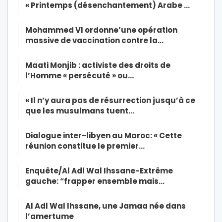
« Printemps (désenchantement) Arabe …
Mohammed VI ordonne’une opération
massive de vaccination contre la…
Maati Monjib : activiste des droits de
l’Homme « persécuté » ou…
« Il n’y aura pas de résurrection jusqu’à ce
que les musulmans tuent…
Dialogue inter-libyen au Maroc: « Cette
réunion constitue le premier…
Enquête/Al Adl Wal Ihssane-Extrême
gauche: “frapper ensemble mais…
Al Adl Wal Ihssane, une Jamaa née dans
l’amertume