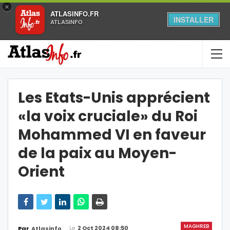
×
ATLASINFO.FR
INSTALLER
ATLASINFO
Les Etats-Unis apprécient
«la voix cruciale» du Roi
Mohammed VI en faveur
de la paix au Moyen-
Orient
MAGHREB
Le
2 Oct 2024 08:50
Par
Atlasinfo