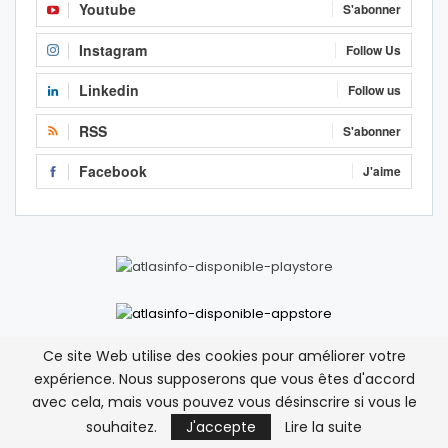
Youtube
S'abonner
Instagram
Follow Us
Linkedin
Follow us
RSS
S'abonner
Facebook
J'aime
Ce site Web utilise des cookies pour améliorer votre
expérience. Nous supposerons que vous êtes d'accord
Nam
sur
Deux hélicoptères militaires algériens
avec cela, mais vous pouvez vous désinscrire si vous le
survolent la ville frontalière de Figuig
souhaitez.
J'accepte
Lire la suite
12 avril 2026