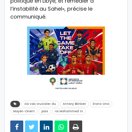
politique en Libye, et remédier à
l’instabilité au Sahel», précise le
communiqué.
«la voix cruciale» du
Antony Blinken
Etats-Unis
Moyen-Orient
paix
roi Mohammed VI