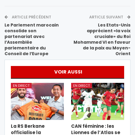
ARTICLE PRÉCÉDENT
ARTICLE SUIVANT
Le Parlement marocain
Les Etats-Unis
consolide son
apprécient «la voix
partenariat avec
cruciale» du Roi
l’Assemblée
Mohammed VI en faveur
parlementaire du
de la paix au Moyen-
Conseil de l’Europe
Orient
VOIR AUSSI
EN DIRECT
EN DIRECT
La RS Berkane
CAN féminine : les
officialise la
Lionnes de l’Atlas se