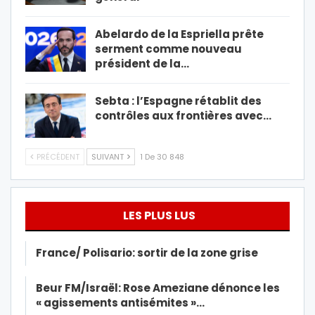
Abelardo de la Espriella prête
serment comme nouveau
président de la…
Sebta : l’Espagne rétablit des
contrôles aux frontières avec…
PRÉCÉDENT
SUIVANT
1 De 30 848
LES PLUS LUS
France/ Polisario: sortir de la zone grise
Beur FM/Israël: Rose Ameziane dénonce les
« agissements antisémites »…