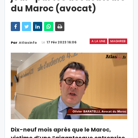
du Maroc (avocat)
A LA UNE
MAGHREB
Le
17 Fév 2023 16:06
Par
Atlasinfo
Dix-neuf mois après que le Maroc,
victime d’une “gigantesque entreprise