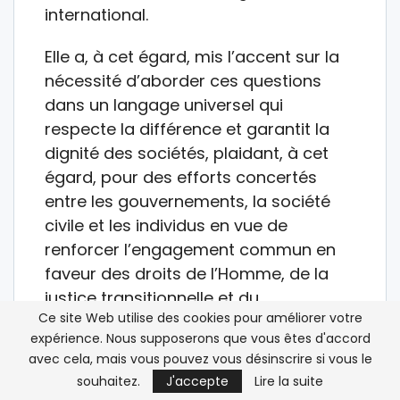
international.
Elle a, à cet égard, mis l’accent sur la
nécessité d’aborder ces questions
dans un langage universel qui
respecte la différence et garantit la
dignité des sociétés, plaidant, à cet
égard, pour des efforts concertés
entre les gouvernements, la société
civile et les individus en vue de
renforcer l’engagement commun en
faveur des droits de l’Homme, de la
justice transitionnelle et du
Ce site Web utilise des cookies pour améliorer votre
changement climatique.
expérience. Nous supposerons que vous êtes d'accord
avec cela, mais vous pouvez vous désinscrire si vous le
La responsable argentine a mis en
souhaitez.
J'accepte
Lire la suite
avant, dans ce sens, l’engagement du