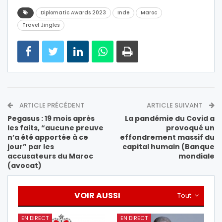
Diplomatic Awards 2023
Inde
Maroc
Travel Jingles
ARTICLE PRÉCÉDENT
ARTICLE SUIVANT
Pegasus : 19 mois après
La pandémie du Covid a
les faits, “aucune preuve
provoqué un
n’a été apportée à ce
effondrement massif du
jour” par les
capital humain (Banque
accusateurs du Maroc
mondiale
(avocat)
VOIR AUSSI
Tout
EN DIRECT
EN DIRECT