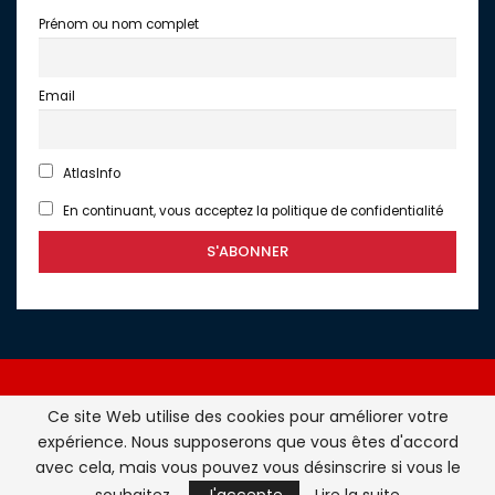
Prénom ou nom complet
Email
AtlasInfo
En continuant, vous acceptez la politique de confidentialité
Ce site Web utilise des cookies pour améliorer votre
expérience. Nous supposerons que vous êtes d'accord
Atlasinfo.fr : l'essentiel de l'actualité de la France et du
avec cela, mais vous pouvez vous désinscrire si vous le
Maghreb © Tous Droits Réservés - Atlasinfo- 2026