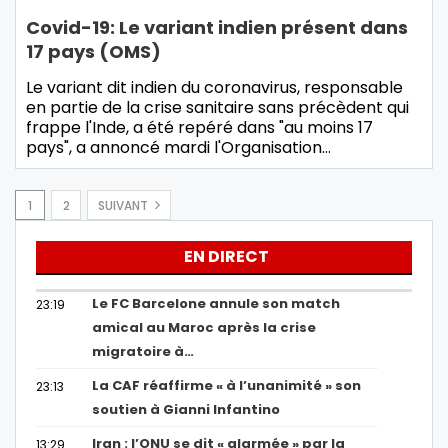
Covid-19: Le variant indien présent dans
17 pays (OMS)
Le variant dit indien du coronavirus, responsable
en partie de la crise sanitaire sans précèdent qui
frappe l'Inde, a été repéré dans "au moins 17
pays", a annoncé mardi l'Organisation…
1
2
SUIVANT
EN DIRECT
Le FC Barcelone annule son match
23:19
amical au Maroc après la crise
migratoire à…
La CAF réaffirme « à l’unanimité » son
23:13
soutien à Gianni Infantino
Iran : l’ONU se dit « alarmée » par la
13:29