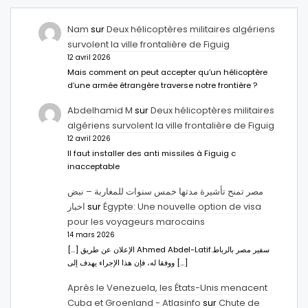
Nam
sur
Deux hélicoptères militaires algériens
survolent la ville frontalière de Figuig
12 avril 2026
Mais comment on peut accepter qu’un hélicoptère
d’une armée étrangère traverse notre frontière ?
Abdelhamid M
sur
Deux hélicoptères militaires
algériens survolent la ville frontalière de Figuig
12 avril 2026
Il faut installer des anti missiles à Figuig c
inacceptable
مصر تمنح تأشيرة مدتها خمس سنوات للمغاربة – نبض
اخبار
sur
Égypte: Une nouvelle option de visa
pour les voyageurs marocains
14 mars 2026
[…] الإعلان عن طريق Ahmed Abdel-Latifسفير مصر بالرباط.
ووفقا له، فإن هذا الإجراء يهدف إلى […]
Après le Venezuela, les États-Unis menacent
Cuba et Groenland - Atlasinfo
sur
Chute de