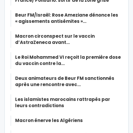
France/ Polisario: sortir de la zone grise
Beur FM/Israël: Rose Ameziane dénonce les
« agissements antisémites »…
Macron circonspect sur le vaccin
d’AstraZeneca avant…
Le Roi Mohammed VI reçoit la première dose
du vaccin contre la…
Deux animateurs de Beur FM sanctionnés
après une rencontre avec…
Les islamistes marocains rattrapés par
leurs contradictions
Macron énerve les Algériens