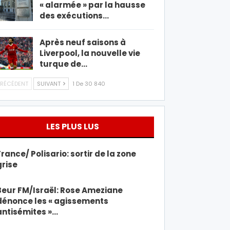
« alarmée » par la hausse
des exécutions…
Après neuf saisons à
Liverpool, la nouvelle vie
turque de…
RÉCÉDENT
SUIVANT
1 De 30 840
LES PLUS LUS
France/ Polisario: sortir de la zone
grise
Beur FM/Israël: Rose Ameziane
dénonce les « agissements
antisémites »…