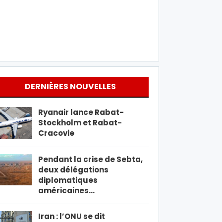
DERNIÈRES NOUVELLES
Ryanair lance Rabat-
Stockholm et Rabat-
Cracovie
Pendant la crise de Sebta,
deux délégations
diplomatiques
américaines…
Iran : l’ONU se dit