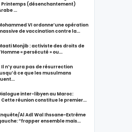
« Printemps (désenchantement)
Arabe …
Mohammed VI ordonne’une opération
massive de vaccination contre la…
Maati Monjib : activiste des droits de
l’Homme « persécuté » ou…
« Il n’y aura pas de résurrection
jusqu’à ce que les musulmans
tuent…
Dialogue inter-libyen au Maroc:
« Cette réunion constitue le premier…
Enquête/Al Adl Wal Ihssane-Extrême
gauche: “frapper ensemble mais…