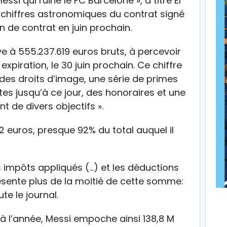
si qui ruine le FC Barcelone », a titré El
es chiffres astronomiques du contrat signé
n de contrat en juin prochain.
ve à 555.237.619 euros bruts, à percevoir
xpiration, le 30 juin prochain. Ce chiffre
 des droits d’image, une série de primes
ites jusqu’à ce jour, des honoraires et une
 de divers objectifs ».
52 euros, presque 92% du total auquel il
s impôts appliqués (…) et les déductions
résente plus de la moitié de cette somme:
te le journal.
à l’année, Messi empoche ainsi 138,8 M