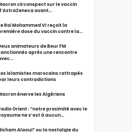
Macron circonspect sur le vaccin
d’AstraZeneca avant…
Le Roi Mohammed VI reçoit la
première dose du vaccin contre la…
Deux animateurs de Beur FM
sanctionnés après une rencontre
avec…
Les islamistes marocains rattrapés
par leurs contradictions
Macron énerve les Algériens
Radio Orient : “notre proximité avec le
Royaume ne s’est à aucun…
Hicham Alaoui* ou la nostalgie du