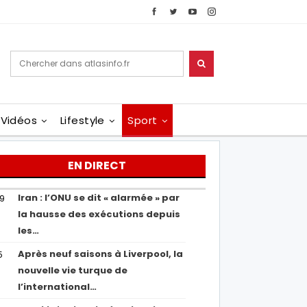
Vidéos
Lifestyle
Sport
EN DIRECT
Iran : l’ONU se dit « alarmée » par
29
la hausse des exécutions depuis
les…
Après neuf saisons à Liverpool, la
5
nouvelle vie turque de
l’international…