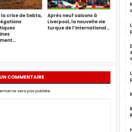
la crise de Sebta,
Après neuf saisons à
légations
Liverpool, la nouvelle vie
tiques
turque de l’international…
ines
ement…
 UN COMMENTAIRE
email ne sera pas publiée.