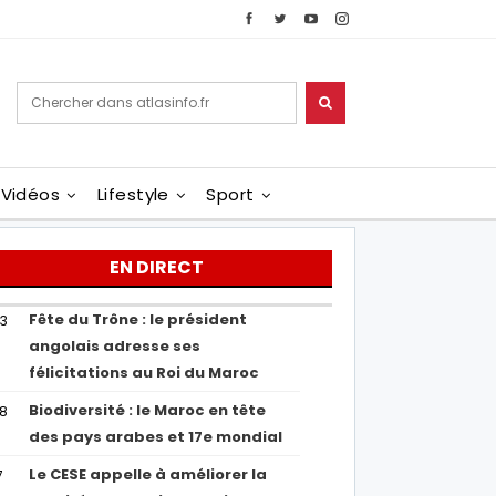
Vidéos
Lifestyle
Sport
EN DIRECT
Fête du Trône : le président
43
angolais adresse ses
félicitations au Roi du Maroc
Biodiversité : le Maroc en tête
38
des pays arabes et 17e mondial
Le CESE appelle à améliorer la
7