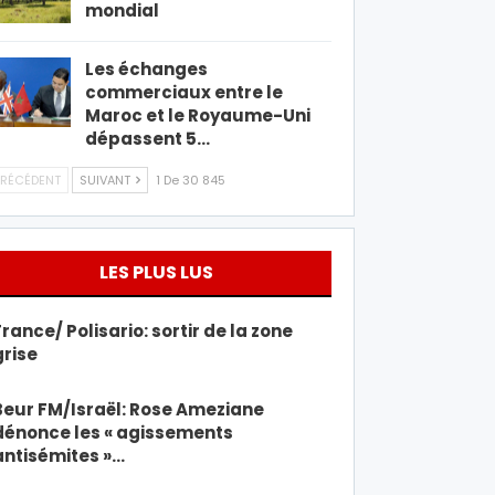
mondial
Les échanges
commerciaux entre le
Maroc et le Royaume-Uni
dépassent 5…
RÉCÉDENT
SUIVANT
1 De 30 845
LES PLUS LUS
France/ Polisario: sortir de la zone
grise
Beur FM/Israël: Rose Ameziane
dénonce les « agissements
antisémites »…