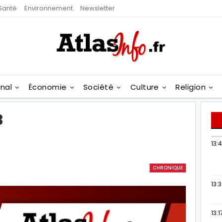
Santé
Environnement
Newsletter
onal
Économie
Société
Culture
Religion
3
13:
CHRONIQUE
13:
13:1