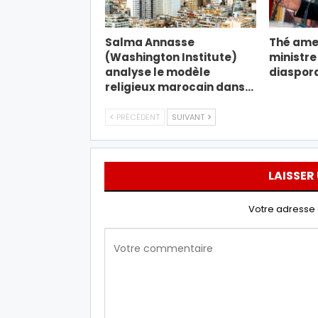
Salma Annasse
Thé amer
(Washington Institute)
ministre
analyse le modèle
diaspor
religieux marocain dans…
PRÉCÉDENT
SUIVANT
LAISSER
Votre adresse 