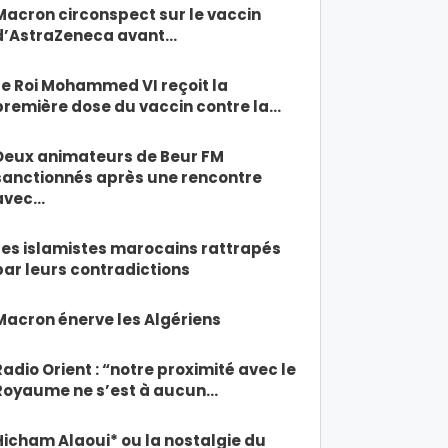
Macron circonspect sur le vaccin
d’AstraZeneca avant…
Le Roi Mohammed VI reçoit la
première dose du vaccin contre la…
Deux animateurs de Beur FM
sanctionnés après une rencontre
avec…
Les islamistes marocains rattrapés
par leurs contradictions
Macron énerve les Algériens
Radio Orient : “notre proximité avec le
Royaume ne s’est à aucun…
Hicham Alaoui* ou la nostalgie du