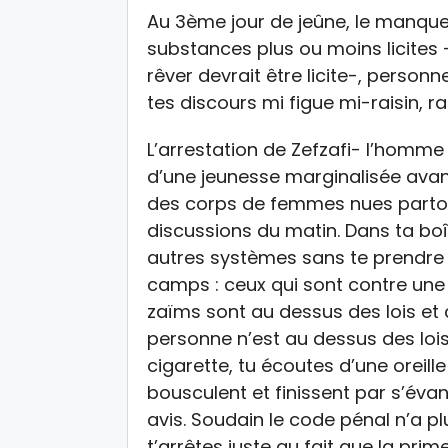
Au 3ème jour de jeûne, le manque 
substances plus ou moins licites –
rêver devrait être licite-, person
tes discours mi figue mi-raisin, rai
L’arrestation de Zefzafi- l’homme 
d’une jeunesse marginalisée avan
des corps de femmes nues partout
discussions du matin. Dans ta boî
autres systèmes sans te prendre p
camps : ceux qui sont contre une 
zaïms sont au dessus des lois et
personne n’est au dessus des lois.
cigarette, tu écoutes d’une oreille
bousculent et finissent par s’éva
avis. Soudain le code pénal n’a pl
t’arrêtes juste au fait que la prim