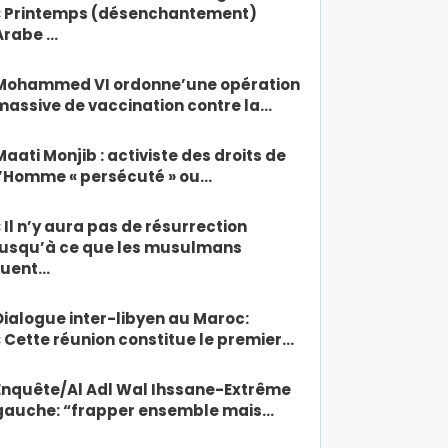
« Printemps (désenchantement)
Arabe …
Mohammed VI ordonne’une opération
massive de vaccination contre la…
Maati Monjib : activiste des droits de
l’Homme « persécuté » ou…
« Il n’y aura pas de résurrection
jusqu’à ce que les musulmans
tuent…
Dialogue inter-libyen au Maroc:
« Cette réunion constitue le premier…
Enquête/Al Adl Wal Ihssane-Extrême
gauche: “frapper ensemble mais…