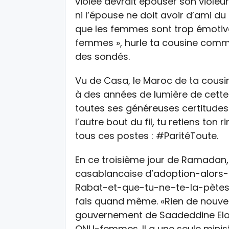
violée devrait épouser son violeu
ni l’épouse ne doit avoir d’ami 
que les femmes sont trop émotiv
femmes », hurle ta cousine comm
des sondés.
Vu de Casa, le Maroc de ta cousin
à des années de lumière de cette 
toutes ses généreuses certitudes su
l’autre bout du fil, tu retiens ton 
tous ces postes : #ParitéToute.
En ce troisième jour de Ramadan, 
casablancaise d’adoption-alors-
Rabat-et-que-tu-ne–te-la-pètes-p
fais quand même. «Rien de nouveau 
gouvernement de Saadeddine Elo
ONU-femmes. Il a une seule minist