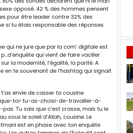
r. 80% des sondés déclarent que ni le mari
du sexe opposé. 42 % des hommes pensent
es pour être leader contre 32% des
e si tu étais responsable des réponses
e qui ne jure que par la com’ digitale est
p…d’enquête qui vient de faire vaciller
r la modernité, l’égalité, la parité. A
rire en te souvenant de l’hashtag qui signait
t’as envie de casser ta cousine
que-toi-tu-as-choisi-de-travailler-à-
as. Tu sais que c’est crasse, mais tu le
sous le soleil d’Allah, cousine. Le
tmani est en phase avec ton enquête
re. Les autres femmes de l’Exécutif sont