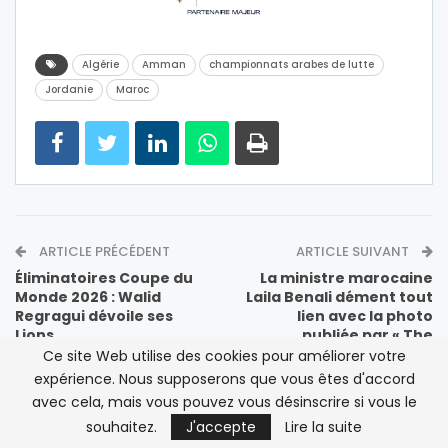
Algérie
Amman
championnats arabes de lutte
Jordanie
Maroc
ARTICLE PRÉCÉDENT
ARTICLE SUIVANT
Éliminatoires Coupe du
La ministre marocaine
Monde 2026 : Walid
Laila Benali dément tout
Regragui dévoile ses
lien avec la photo
Lions
publiée par « The
Australian »
Ce site Web utilise des cookies pour améliorer votre
expérience. Nous supposerons que vous êtes d'accord
avec cela, mais vous pouvez vous désinscrire si vous le
VOIR AUSSI
souhaitez.
J'accepte
Lire la suite