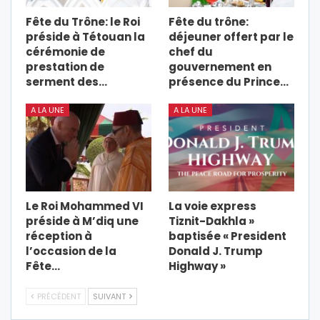
Fête du Trône: le Roi
Fête du trône:
préside à Tétouan la
déjeuner offert par le
cérémonie de
chef du
prestation de
gouvernement en
serment des…
présence du Prince…
A LA UNE
A LA UNE
Le Roi Mohammed VI
La voie express
préside à M’diq une
Tiznit-Dakhla »
réception à
baptisée « President
l’occasion de la
Donald J. Trump
Fête…
Highway »
PRÉCÉDENT
SUIVANT