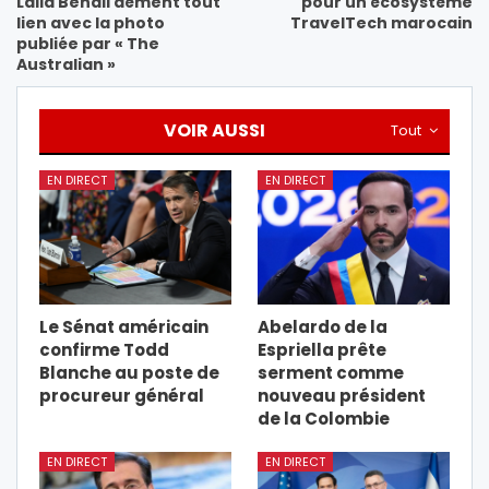
Laila Benali dément tout
pour un écosystème
lien avec la photo
TravelTech marocain
publiée par « The
Australian »
VOIR AUSSI
Tout
EN DIRECT
EN DIRECT
Le Sénat américain
Abelardo de la
confirme Todd
Espriella prête
Blanche au poste de
serment comme
procureur général
nouveau président
de la Colombie
EN DIRECT
EN DIRECT