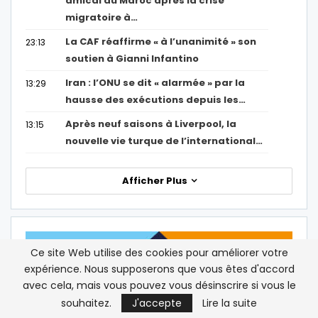
amical au Maroc après la crise
migratoire à…
La CAF réaffirme « à l’unanimité » son
23:13
soutien à Gianni Infantino
Iran : l’ONU se dit « alarmée » par la
13:29
hausse des exécutions depuis les…
Après neuf saisons à Liverpool, la
13:15
nouvelle vie turque de l’international…
Afficher Plus
Ce site Web utilise des cookies pour améliorer votre
expérience. Nous supposerons que vous êtes d'accord
avec cela, mais vous pouvez vous désinscrire si vous le
souhaitez.
J'accepte
Lire la suite