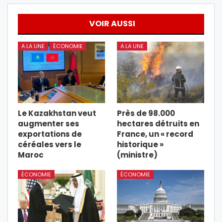
VOIR AUSSI
A LA UNE
ÉCONOMIE
A LA UNE
Le Kazakhstan veut
Près de 98.000
augmenter ses
hectares détruits en
exportations de
France, un « record
céréales vers le
historique »
Maroc
(ministre)
ÉCONOMIE
ÉCONOMIE