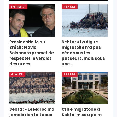
EN DIRECT
A LA UNE
Présidentielle au
Sebta : « La digue
Brésil : Flavio
migratoire n’a pas
Bolsonaro promet de
cédé sous les
respecter le verdict
passeurs, mais sous
des urnes
une…
A LA UNE
A LA UNE
Sebta : « Le Maroc n’a
Crise migratoire à
jamais rien fait sous
Sebta: mise u point