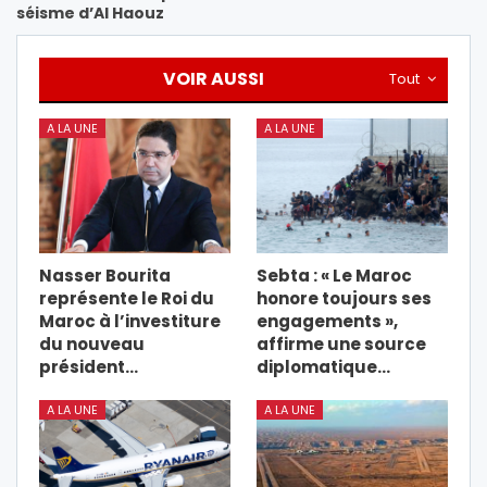
séisme d’Al Haouz
VOIR AUSSI
Tout
A LA UNE
A LA UNE
Nasser Bourita
Sebta : « Le Maroc
représente le Roi du
honore toujours ses
Maroc à l’investiture
engagements »,
du nouveau
affirme une source
président…
diplomatique…
A LA UNE
A LA UNE