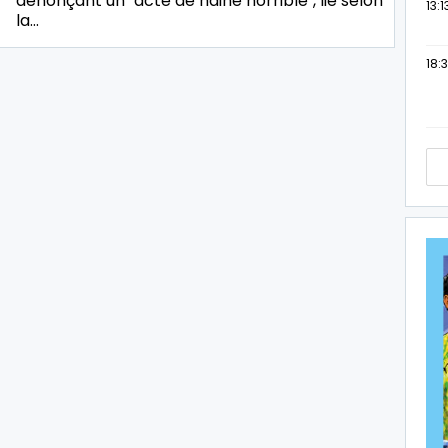
dénonçant un "acte de haine horrible", lié selon
13:1
la…
18:3