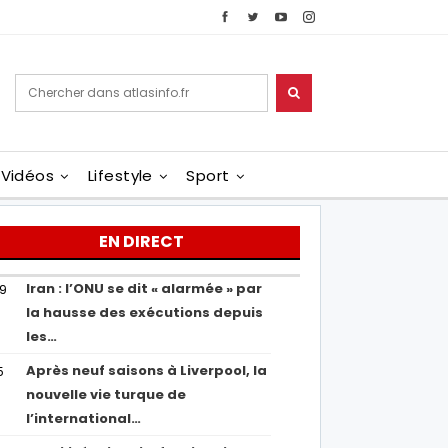
Vidéos
Lifestyle
Sport
EN DIRECT
Iran : l’ONU se dit « alarmée » par
29
la hausse des exécutions depuis
les…
Après neuf saisons à Liverpool, la
5
nouvelle vie turque de
l’international…