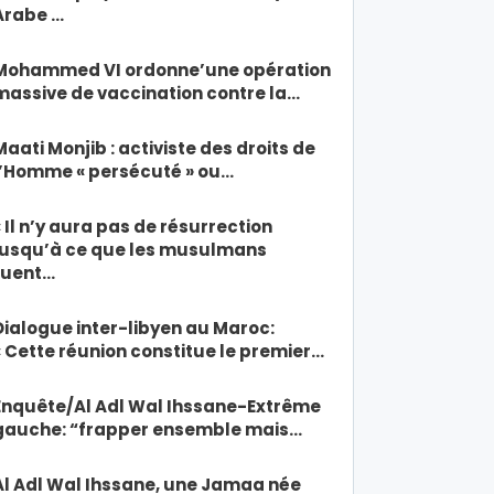
Arabe …
Mohammed VI ordonne’une opération
massive de vaccination contre la…
Maati Monjib : activiste des droits de
l’Homme « persécuté » ou…
« Il n’y aura pas de résurrection
jusqu’à ce que les musulmans
tuent…
Dialogue inter-libyen au Maroc:
« Cette réunion constitue le premier…
Enquête/Al Adl Wal Ihssane-Extrême
gauche: “frapper ensemble mais…
Al Adl Wal Ihssane, une Jamaa née