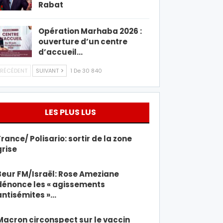
Rabat
Opération Marhaba 2026 :
ouverture d’un centre
d’accueil…
RÉCÉDENT
SUIVANT
1 De 30 840
LES PLUS LUS
France/ Polisario: sortir de la zone
grise
Beur FM/Israël: Rose Ameziane
dénonce les « agissements
antisémites »…
Macron circonspect sur le vaccin