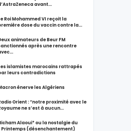
d’AstraZeneca avant…
Le Roi Mohammed VI reçoit la
première dose du vaccin contre la…
Deux animateurs de Beur FM
sanctionnés après une rencontre
avec…
Les islamistes marocains rattrapés
par leurs contradictions
Macron énerve les Algériens
Radio Orient : “notre proximité avec le
Royaume ne s’est à aucun…
Hicham Alaoui* ou la nostalgie du
« Printemps (désenchantement)