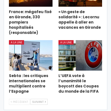
France: mégafeu fixé
« Un geste de
en Gironde, 330
solidarité » : Lecornu
pompiers
appelle à aller en
hospitalisés
vacances en Gironde
(responsable)
A LA UNE
A LA UNE
Sebta : les critiques
L’UEFA vote à
internationales se
l’unanimité le
multiplient contre
boycott des Coupes
l’Espagne
du monde de la FIFA
PRÉCÉDENT
SUIVANT