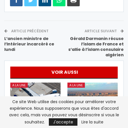
ARTICLE PRÉCÉDENT
ARTICLE SUIVANT
L’ancien ministre de
Gérald Darmanin récuse
l’Intérieur incarcéré ce
l’islam de France et
lundi
s’allie à l’islam consulaire
algérien
VOIR AUSSI
A LA UNE
A LA UNE
Ce site Web utilise des cookies pour améliorer votre
expérience. Nous supposerons que vous êtes d'accord
avec cela, mais vous pouvez vous désinscrire si vous le
souhaitez.
J'accepte
Lire la suite
Ryanair lance Rabat-
Pendant la crise de