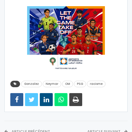
Gonzalez
Neymar
OM
PSG
racisme
ARTICLE PRÉCÉDENT
ARTICLE SUIVANT