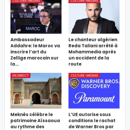
CULTURE-MEDIAS
CULTURE-MEDIAS
Ambassadeur
Le chanteur algérien
Addahre: le Maroc va
Reda Taliani arrêté à
inscrire l’art du
Mohammedia après
Zellige marocain sur
un accident de la
la…
route
EN DIRECT
CULTURE-MEDIAS
Meknès célèbre le
L’UE autorise sous
patrimoine Aïssaoua
conditions le rachat
au rythme des
de Warner Bros par