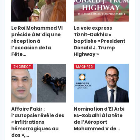
Le Roi Mohammed VI
La voie express
préside à M’diq une
Tiznit-Dakhla »
réception à
baptisée « President
l’occasion de la
Donald J. Trump
Fête…
Highway »
EN DIRECT
MAGHREB
Affaire Fakir :
Nomination d’El Arbi
l’autopsie révèle des
Es-Sobaihi à la tête
« infiltrations
de l’Aéroport
hémorragiques au
Mohammed V de…
dos »,…