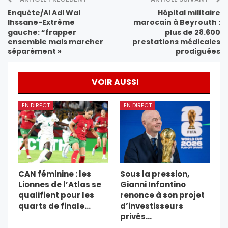
Enquête/Al Adl Wal
Hôpital militaire
Ihssane-Extrême
marocain à Beyrouth :
gauche: “frapper
plus de 28.600
ensemble mais marcher
prestations médicales
séparément »
prodiguées
VOIR AUSSI
EN DIRECT
EN DIRECT
CAN féminine : les
Sous la pression,
Lionnes de l’Atlas se
Gianni Infantino
qualifient pour les
renonce à son projet
quarts de finale…
d’investisseurs
privés…