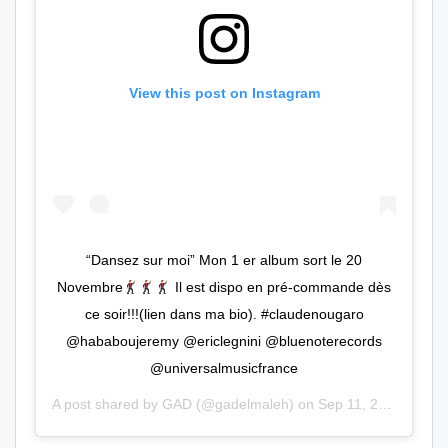
View this post on Instagram
“Dansez sur moi” Mon 1 er album sort le 20
Novembre
Il est dispo en pré-commande dès
ce soir!!!(lien dans ma bio). #claudenougaro
@hababoujeremy @ericlegnini @bluenoterecords
@universalmusicfrance
A post shared by
GAD
(@gadelmaleh) on
Sep 11, 2020 at 10:47am PDT