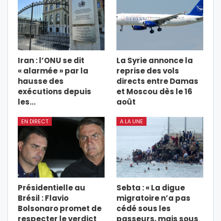
Iran : l’ONU se dit
La Syrie annonce la
« alarmée » par la
reprise des vols
hausse des
directs entre Damas
exécutions depuis
et Moscou dès le 16
les…
août
EN DIRECT
A LA UNE
Présidentielle au
Sebta : « La digue
Brésil : Flavio
migratoire n’a pas
Bolsonaro promet de
cédé sous les
respecter le verdict
passeurs, mais sous