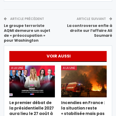
ARTICLE PRÉCÉDENT
ARTICLE SUIVANT
Le groupe terroriste
La controverse enfle à
AQMI demeure un sujet
droite sur l’affaire Ali
de « préoccupation »
Soumaré
pour Washington
VOIR AUSSI
A LA UNE
A LA UNE
Le premier débat de
Incendies en France :
la présidentielle 2027
la situation reste
aura lieu le 27 août à
« stabilisée mais pas