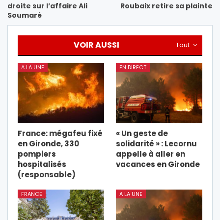
droite sur l’affaire Ali
Roubaix retire sa plainte
Soumaré
VOIR AUSSI
Tout
A LA UNE
EN DIRECT
France: mégafeu fixé
« Un geste de
en Gironde, 330
solidarité » : Lecornu
pompiers
appelle à aller en
hospitalisés
vacances en Gironde
(responsable)
FRANCE
A LA UNE