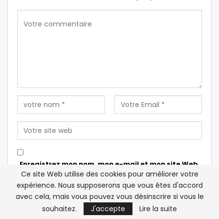
Enregistrez mon nom, mon e-mail et mon site Web
Ce site Web utilise des cookies pour améliorer votre
dans ce navigateur pour la prochaine fois que je
expérience. Nous supposerons que vous êtes d'accord
commenterai.
avec cela, mais vous pouvez vous désinscrire si vous le
souhaitez.
J'accepte
Lire la suite