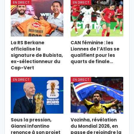
EN DIRECT
EN DIRECT
La RS Berkane
CAN féminine : les
officialise la
Lionnes de l’Atlas se
signature de Bubista,
qualifient pour les
ex-sélectionneur du
quarts de finale…
Cap-Vert
EN DIRECT
EN DIRECT
Sous la pression,
Vozinha, révélation
Gianni Infantino
du Mondial 2026, en
renonce à son projet
passe de rejoindre la