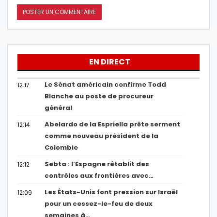
EN DIRECT
Le Sénat américain confirme Todd
12:17
Blanche au poste de procureur
général
Abelardo de la Espriella prête serment
12:14
comme nouveau président de la
Colombie
Sebta : l’Espagne rétablit des
12:12
contrôles aux frontières avec…
Les États-Unis font pression sur Israël
12:09
pour un cessez-le-feu de deux
semaines à…