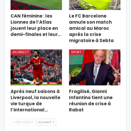
CAN féminine : les
Le FC Barcelone
Lionnes de l’Atlas
annule son match
jouent leur place en
amical au Maroc
demi-finales et leur…
après la crise
migratoire à Sebta
EN DIRECT
SPORT
Après neuf saisons à
Fragilisé, Gianni
Liverpool, la nouvelle
Infantino tient une
vie turque de
réunion de crise à
l’international…
Rabat
PRÉCÉDENT
SUIVANT