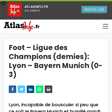
×
ATLASINFO.FR
INSTALLER
ATLASINFO
Foot – Ligue des
Champions (demies):
Lyon – Bayern Munich (0-
3)
Lyon, incapable de bousculer si peu que
ce soit le Bayern Munich et humilié mardi