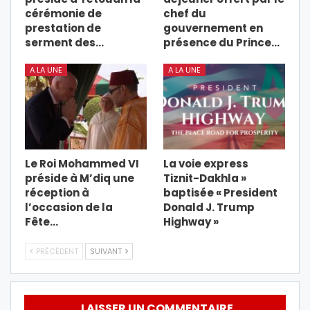
cérémonie de
chef du
prestation de
gouvernement en
serment des…
présence du Prince…
A LA UNE
A LA UNE
Le Roi Mohammed VI
La voie express
préside à M’diq une
Tiznit-Dakhla »
réception à
baptisée « President
l’occasion de la
Donald J. Trump
Fête…
Highway »
PRÉCÉDENT
SUIVANT
LAISSER UN COMMENTAIRE