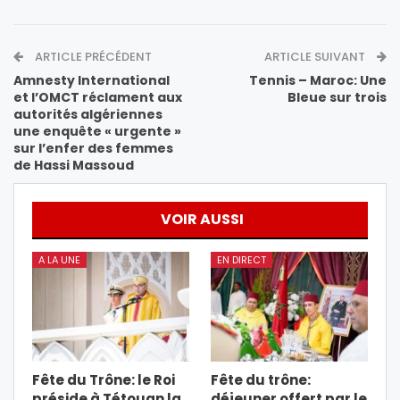
ARTICLE PRÉCÉDENT
ARTICLE SUIVANT
Amnesty International
Tennis – Maroc: Une
et l’OMCT réclament aux
Bleue sur trois
autorités algériennes
une enquête « urgente »
sur l’enfer des femmes
de Hassi Massoud
VOIR AUSSI
A LA UNE
EN DIRECT
Fête du Trône: le Roi
Fête du trône:
préside à Tétouan la
déjeuner offert par le