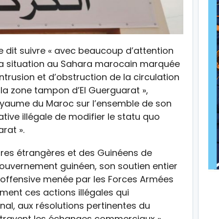
 dit suivre « avec beaucoup d’attention
la situation au Sahara marocain marquée
trusion et d’obstruction de la circulation
la zone tampon d’El Guerguarat »,
Royaume du Maroc sur l’ensemble de son
tive illégale de modifier le statu quo
rat ».
aires étrangères et des Guinéens de
gouvernement guinéen, son soutien entier
on offensive menée par les Forces Armées
ent ces actions illégales qui
nal, aux résolutions pertinentes du
entravent les échanges commerciaux ».