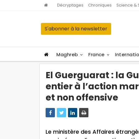
Décryptages
Chroniques
Science & 
S'abonner à la newsletter
Maghreb
France
Internati
El Guerguarat : la G
entier à l’action ma
et non offensive
Le ministère des Affaires étrangè