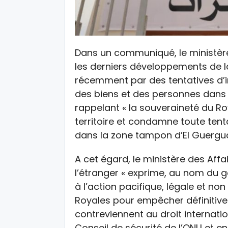
Dans un communiqué, le ministère
les derniers développements de 
récemment par des tentatives d’in
des biens et des personnes dans 
rappelant « la souveraineté du 
territoire et condamne toute tenta
dans la zone tampon d’El Guergua
A cet égard, le ministère des Aff
l’étranger « exprime, au nom du 
à l’action pacifique, légale et n
Royales pour empêcher définitivem
contreviennent au droit internatio
Conseil de sécurité de l’ONU et 