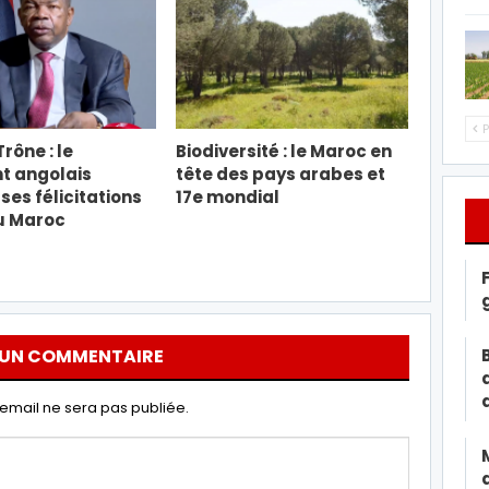
P
rône : le
Biodiversité : le Maroc en
t angolais
tête des pays arabes et
ses félicitations
17e mondial
u Maroc
 UN COMMENTAIRE
email ne sera pas publiée.