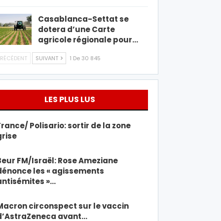
Casablanca-Settat se
dotera d’une Carte
agricole régionale pour…
RÉCÉDENT
SUIVANT
1 De 30 845
LES PLUS LUS
France/ Polisario: sortir de la zone
grise
Beur FM/Israël: Rose Ameziane
dénonce les « agissements
antisémites »…
Macron circonspect sur le vaccin
d’AstraZeneca avant…