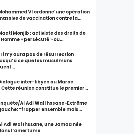
Mohammed VI ordonne’une opération
massive de vaccination contre la…
Maati Monjib : activiste des droits de
l’Homme « persécuté » ou…
« Il n’y aura pas de résurrection
jusqu’à ce que les musulmans
tuent…
Dialogue inter-libyen au Maroc:
« Cette réunion constitue le premier…
Enquête/Al Adl Wal Ihssane-Extrême
gauche: “frapper ensemble mais…
Al Adl Wal Ihssane, une Jamaa née
dans l’amertume