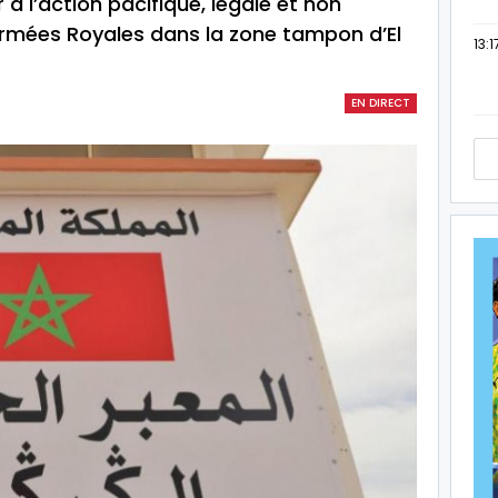
 à l’action pacifique, légale et non
Armées Royales dans la zone tampon d’El
13:1
EN DIRECT