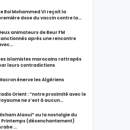
Le Roi Mohammed VI reçoit la
première dose du vaccin contre la…
Deux animateurs de Beur FM
sanctionnés après une rencontre
avec…
Les islamistes marocains rattrapés
par leurs contradictions
Macron énerve les Algériens
Radio Orient : “notre proximité avec le
Royaume ne s’est à aucun…
Hicham Alaoui* ou la nostalgie du
« Printemps (désenchantement)
Arabe …