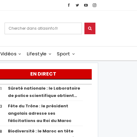
Vidéos
Lifestyle
Sport
EN DIRECT
Sûreté nationale : le Laboratoire
1
de police scientifique obtient…
Fête du Trône : le président
43
angolais adresse ses
félicitations au Roi du Maroc
Biodiversité : le Maroc en tête
38