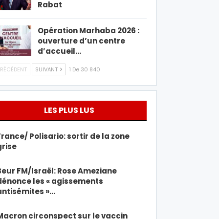
Rabat
Opération Marhaba 2026 :
ouverture d’un centre
d’accueil…
RÉCÉDENT
SUIVANT
1 De 30 840
LES PLUS LUS
France/ Polisario: sortir de la zone
grise
Beur FM/Israël: Rose Ameziane
dénonce les « agissements
antisémites »…
Macron circonspect sur le vaccin