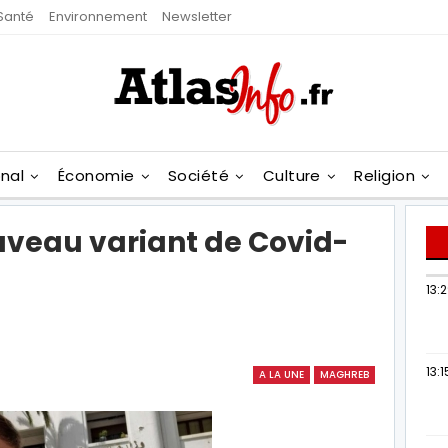
Santé
Environnement
Newsletter
onal
Économie
Société
Culture
Religion
veau variant de Covid-
13:
13:1
A LA UNE
MAGHREB