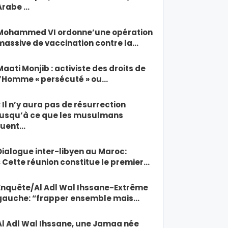
Arabe …
Mohammed VI ordonne’une opération
massive de vaccination contre la…
Maati Monjib : activiste des droits de
l’Homme « persécuté » ou…
« Il n’y aura pas de résurrection
jusqu’à ce que les musulmans
tuent…
Dialogue inter-libyen au Maroc:
« Cette réunion constitue le premier…
Enquête/Al Adl Wal Ihssane-Extrême
gauche: “frapper ensemble mais…
Al Adl Wal Ihssane, une Jamaa née