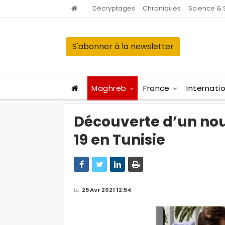
Décryptages
Chroniques
Science & 
S'abonner à la newsletter
Maghreb
France
Internati
Découverte d’un nou
19 en Tunisie
Le
25 Avr 2021 12:54