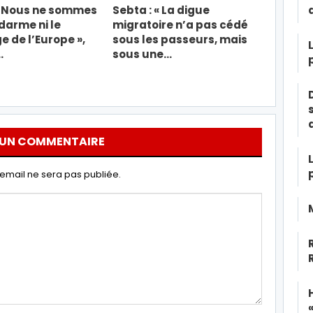
« Nous ne sommes
Sebta : « La digue
ndarme ni le
migratoire n’a pas cédé
e de l’Europe »,
sous les passeurs, mais
…
sous une…
 UN COMMENTAIRE
email ne sera pas publiée.