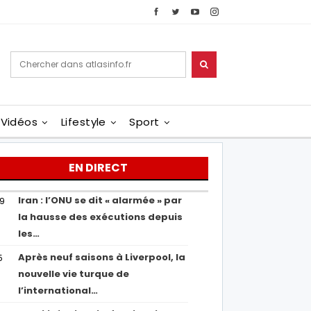
Vidéos
Lifestyle
Sport
EN DIRECT
Iran : l’ONU se dit « alarmée » par
29
la hausse des exécutions depuis
les…
Après neuf saisons à Liverpool, la
5
nouvelle vie turque de
l’international…