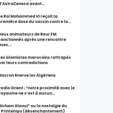
d’AstraZeneca avant…
Le Roi Mohammed VI reçoit la
première dose du vaccin contre la…
Deux animateurs de Beur FM
sanctionnés après une rencontre
avec…
Les islamistes marocains rattrapés
par leurs contradictions
Macron énerve les Algériens
Radio Orient : “notre proximité avec le
Royaume ne s’est à aucun…
Hicham Alaoui* ou la nostalgie du
« Printemps (désenchantement)