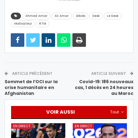
Ahmed Amar
Ali Amar
décès
Desk
Le Desk
réalisateur
RTM
ARTICLE PRÉCÉDENT
ARTICLE SUIVANT
Sommet de l’OCI sur la
Covid-19: 186 nouveaux
crise humanitaire en
cas, 1 décès en 24 heures
Afghanistan
au Maroc
VOIR AUSSI
Tout
EN DIRECT
EN DIRECT