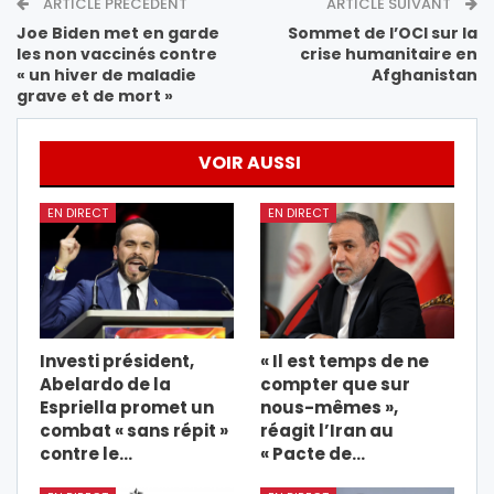
ARTICLE PRÉCÉDENT
ARTICLE SUIVANT
Joe Biden met en garde
Sommet de l’OCI sur la
les non vaccinés contre
crise humanitaire en
« un hiver de maladie
Afghanistan
grave et de mort »
VOIR AUSSI
EN DIRECT
EN DIRECT
Investi président,
« Il est temps de ne
Abelardo de la
compter que sur
Espriella promet un
nous-mêmes »,
combat « sans répit »
réagit l’Iran au
contre le…
« Pacte de…