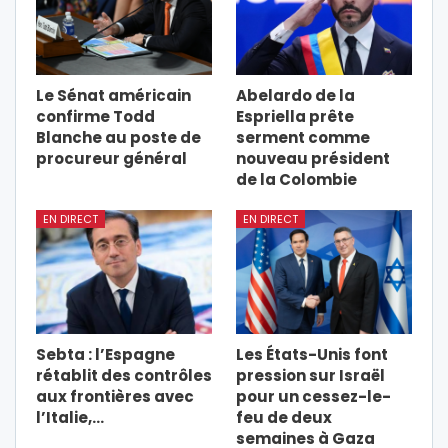
Le Sénat américain
Abelardo de la
confirme Todd
Espriella prête
Blanche au poste de
serment comme
procureur général
nouveau président
de la Colombie
EN DIRECT
EN DIRECT
Sebta : l’Espagne
Les États-Unis font
rétablit des contrôles
pression sur Israël
aux frontières avec
pour un cessez-le-
l’Italie,…
feu de deux
semaines à Gaza