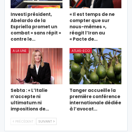
Investi président,
« Il est temps de ne
Abelardo de la
compter que sur
Espriella promet un
nous-mêmes »,
combat « sans répit »
réagit l’Iran au
contre le…
« Pacte de…
A LA UNE
ATLAS-ECO
Sebta : « L’Italie
Tanger accueille la
n’accepte ni
première conférence
ultimatum ni
internationale dédiée
impositions de…
à l’avocat…
PRÉCÉDENT
SUIVANT