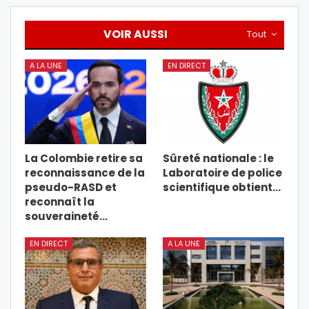
VOIR AUSSI
Tout
A LA UNE
EN DIRECT
La Colombie retire sa
Sûreté nationale : le
reconnaissance de la
Laboratoire de police
pseudo-RASD et
scientifique obtient…
reconnaît la
souveraineté…
EN DIRECT
A LA UNE