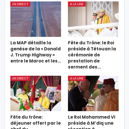
EN DIRECT
A LA UNE
La MAP détaille la
Fête du Trône: le Roi
genèse de la « Donald
préside à Tétouan la
J. Trump Highway »
cérémonie de
entre le Maroc et les…
prestation de
serment des…
EN DIRECT
A LA UNE
Fête du trône:
Le Roi Mohammed VI
déjeuner offert par le
préside à M’diq une