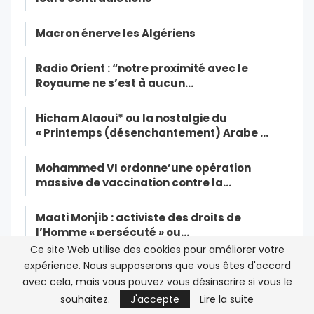
Macron énerve les Algériens
Radio Orient : “notre proximité avec le
Royaume ne s’est à aucun…
Hicham Alaoui* ou la nostalgie du
« Printemps (désenchantement) Arabe …
Mohammed VI ordonne’une opération
massive de vaccination contre la…
Maati Monjib : activiste des droits de
l’Homme « persécuté » ou…
Ce site Web utilise des cookies pour améliorer votre
expérience. Nous supposerons que vous êtes d'accord
« Il n’y aura pas de résurrection jusqu’à ce
que les musulmans tuent…
avec cela, mais vous pouvez vous désinscrire si vous le
souhaitez.
J'accepte
Lire la suite