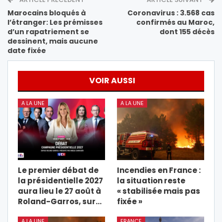
Marocains bloqués à
Coronavirus : 3.568 cas
l’étranger: Les prémisses
confirmés au Maroc,
d’un rapatriement se
dont 155 décès
dessinent, mais aucune
date fixée
VOIR AUSSI
A LA UNE
A LA UNE
Le premier débat de
Incendies en France :
la présidentielle 2027
la situation reste
aura lieu le 27 août à
« stabilisée mais pas
Roland-Garros, sur…
fixée »
A LA UNE
FRANCE