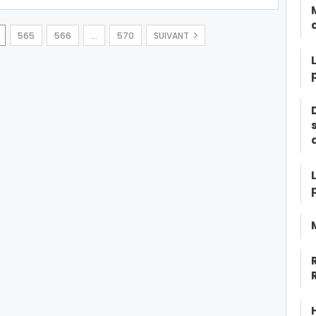
565
566
…
570
SUIVANT