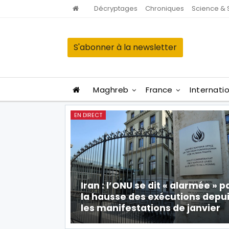
Décryptages
Chroniques
Science & 
S'abonner à la newsletter
Maghreb
France
Internati
EN DIRECT
Iran : l’ONU se dit « alarmée » p
la hausse des exécutions depu
les manifestations de janvier