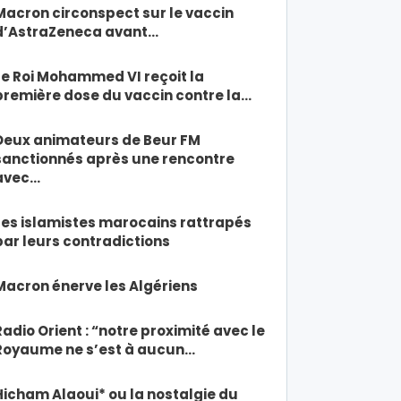
Macron circonspect sur le vaccin
d’AstraZeneca avant…
Le Roi Mohammed VI reçoit la
première dose du vaccin contre la…
Deux animateurs de Beur FM
sanctionnés après une rencontre
avec…
Les islamistes marocains rattrapés
par leurs contradictions
Macron énerve les Algériens
Radio Orient : “notre proximité avec le
Royaume ne s’est à aucun…
Hicham Alaoui* ou la nostalgie du