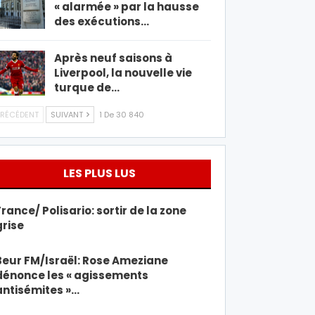
« alarmée » par la hausse
des exécutions…
Après neuf saisons à
Liverpool, la nouvelle vie
turque de…
RÉCÉDENT
SUIVANT
1 De 30 840
LES PLUS LUS
France/ Polisario: sortir de la zone
grise
Beur FM/Israël: Rose Ameziane
dénonce les « agissements
antisémites »…