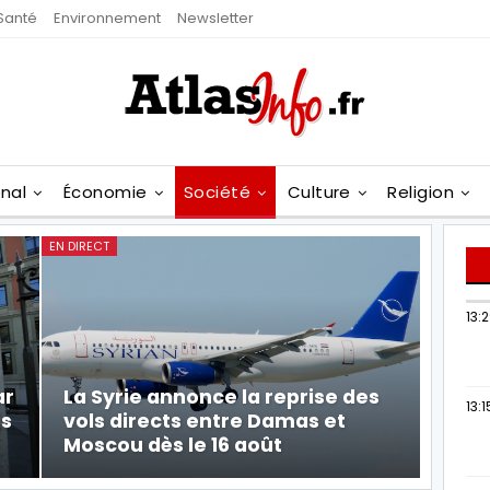
Santé
Environnement
Newsletter
onal
Économie
Société
Culture
Religion
EN DIRECT
13:
ar
La Syrie annonce la reprise des
13:1
is
vols directs entre Damas et
Moscou dès le 16 août