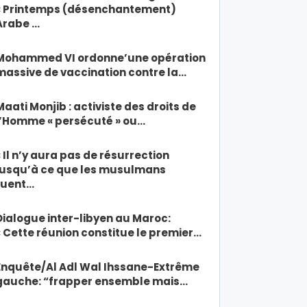
« Printemps (désenchantement)
Arabe …
Mohammed VI ordonne’une opération
massive de vaccination contre la…
Maati Monjib : activiste des droits de
l’Homme « persécuté » ou…
« Il n’y aura pas de résurrection
jusqu’à ce que les musulmans
tuent…
Dialogue inter-libyen au Maroc:
« Cette réunion constitue le premier…
Enquête/Al Adl Wal Ihssane-Extrême
gauche: “frapper ensemble mais…