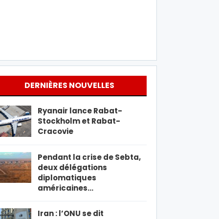
DERNIÈRES NOUVELLES
Ryanair lance Rabat-
Stockholm et Rabat-
Cracovie
Pendant la crise de Sebta,
deux délégations
diplomatiques
américaines…
Iran : l’ONU se dit