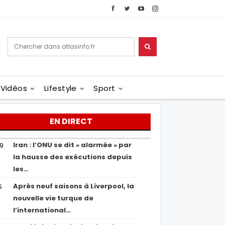
Vidéos
Lifestyle
Sport
EN DIRECT
Iran : l’ONU se dit « alarmée » par
29
la hausse des exécutions depuis
les…
Après neuf saisons à Liverpool, la
5
nouvelle vie turque de
l’international…