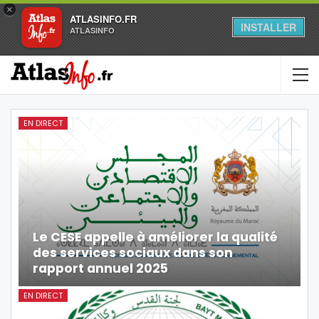
×
ATLASINFO.FR
INSTALLER
ATLASINFO
EN DIRECT
Le CESE appelle à améliorer la qualité
des services sociaux dans son
rapport annuel 2025
EN DIRECT