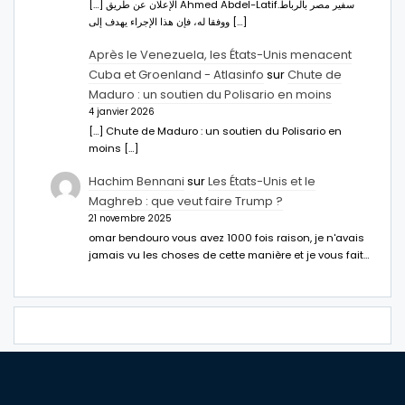
[…] الإعلان عن طريق Ahmed Abdel-Latifسفير مصر بالرباط.
ووفقا له، فإن هذا الإجراء يهدف إلى […]
Après le Venezuela, les États-Unis menacent
Cuba et Groenland - Atlasinfo
sur
Chute de
Maduro : un soutien du Polisario en moins
4 janvier 2026
[…] Chute de Maduro : un soutien du Polisario en
moins […]
Hachim Bennani
sur
Les États-Unis et le
Maghreb : que veut faire Trump ?
21 novembre 2025
omar bendouro vous avez 1000 fois raison, je n'avais
jamais vu les choses de cette manière et je vous fait…