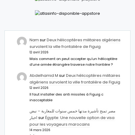
Nam
sur
Deux hélicoptères militaires algériens
survolent la ville frontalière de Figuig
12 avril 2026
Mais comment on peut accepter qu’un hélicoptère
d’une armée étrangère traverse notre frontière ?
Abdelhamid M
sur
Deux hélicoptères militaires
algériens survolent la ville frontalière de Figuig
12 avril 2026
Il faut installer des anti missiles à Figuig c
inacceptable
مصر تمنح تأشيرة مدتها خمس سنوات للمغاربة – نبض
اخبار
sur
Égypte: Une nouvelle option de visa
pour les voyageurs marocains
14 mars 2026