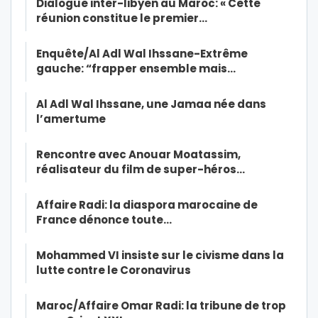
Dialogue inter-libyen au Maroc: « Cette
réunion constitue le premier…
Enquête/Al Adl Wal Ihssane-Extrême
gauche: “frapper ensemble mais…
Al Adl Wal Ihssane, une Jamaa née dans
l’amertume
Rencontre avec Anouar Moatassim,
réalisateur du film de super-héros…
Affaire Radi: la diaspora marocaine de
France dénonce toute…
Mohammed VI insiste sur le civisme dans la
lutte contre le Coronavirus
Maroc/Affaire Omar Radi: la tribune de trop