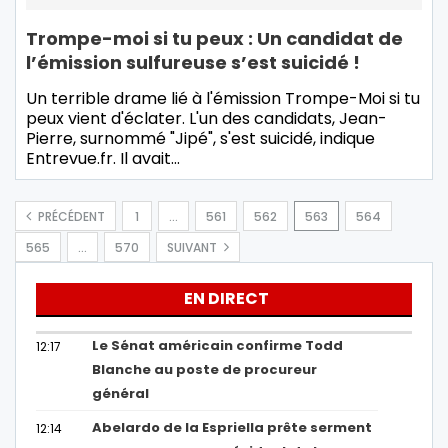
Trompe-moi si tu peux : Un candidat de
l’émission sulfureuse s’est suicidé !
Un terrible drame lié à l'émission Trompe-Moi si tu
peux vient d'éclater. L'un des candidats, Jean-
Pierre, surnommé "Jipé", s'est suicidé, indique
Entrevue.fr. Il avait
…
PRÉCÉDENT
1
…
561
562
563
564
565
…
570
SUIVANT
EN DIRECT
Le Sénat américain confirme Todd
12:17
Blanche au poste de procureur
général
Abelardo de la Espriella prête serment
12:14