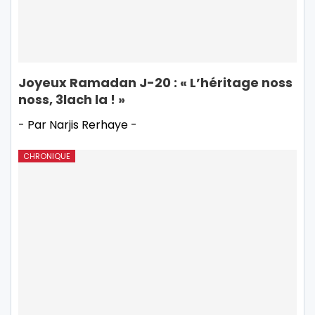
Joyeux Ramadan J-20 : « L’héritage noss
noss, 3lach la ! »
- Par Narjis Rerhaye -
CHRONIQUE