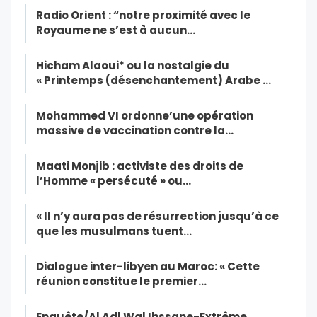
Radio Orient : “notre proximité avec le
Royaume ne s’est à aucun…
Hicham Alaoui* ou la nostalgie du
« Printemps (désenchantement) Arabe …
Mohammed VI ordonne’une opération
massive de vaccination contre la…
Maati Monjib : activiste des droits de
l’Homme « persécuté » ou…
« Il n’y aura pas de résurrection jusqu’à ce
que les musulmans tuent…
Dialogue inter-libyen au Maroc: « Cette
réunion constitue le premier…
Enquête/Al Adl Wal Ihssane-Extrême