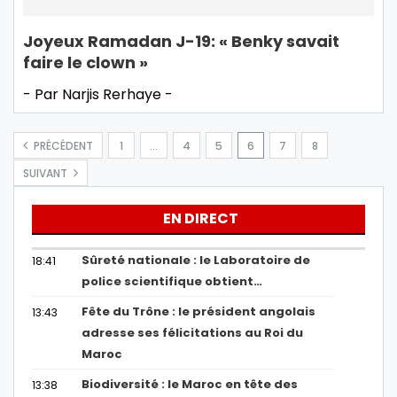
Joyeux Ramadan J-19: « Benky savait
faire le clown »
- Par Narjis Rerhaye -
PRÉCÉDENT
1
…
4
5
6
7
8
SUIVANT
EN DIRECT
Sûreté nationale : le Laboratoire de
18:41
police scientifique obtient…
Fête du Trône : le président angolais
13:43
adresse ses félicitations au Roi du
Maroc
Biodiversité : le Maroc en tête des
13:38