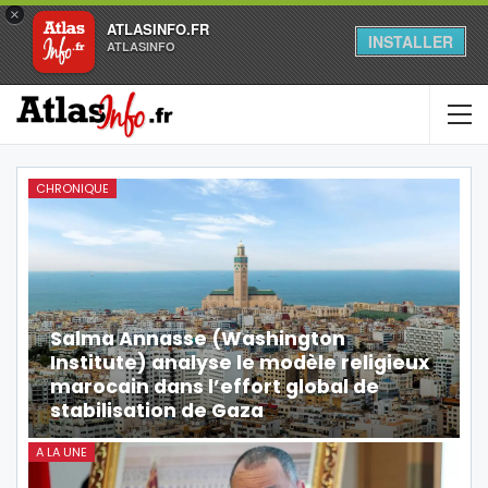
×
ATLASINFO.FR
INSTALLER
ATLASINFO
CHRONIQUE
Salma Annasse (Washington
Institute) analyse le modèle religieux
marocain dans l’effort global de
stabilisation de Gaza
A LA UNE