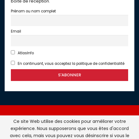
boîte de réception.
Prénom ou nom complet
Email
AtlasInfo
En continuant, vous acceptez la politique de confidentialité
Ce site Web utilise des cookies pour améliorer votre
expérience. Nous supposerons que vous êtes d'accord
Atlasinfo.fr : l'essentiel de l'actualité de la France et du
avec cela, mais vous pouvez vous désinscrire si vous le
Maghreb © Tous Droits Réservés - Atlasinfo- 2026