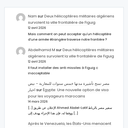
Nam
sur
Deux hélicoptères militaires algériens
survolent la ville frontalière de Figuig
12 avril 2026
Mais comment on peut accepter qu’un hélicoptère
d’une armée étrangère traverse notre frontière ?
Abdelhamid M
sur
Deux hélicoptères militaires
algériens survolent la ville frontalière de Figuig
12 avril 2026
Il faut installer des anti missiles à Figuig c
inacceptable
مصر تمنح تأشيرة مدتها خمس سنوات للمغاربة – نبض
اخبار
sur
Égypte: Une nouvelle option de visa
pour les voyageurs marocains
14 mars 2026
[…] الإعلان عن طريق Ahmed Abdel-Latifسفير مصر بالرباط.
ووفقا له، فإن هذا الإجراء يهدف إلى […]
Après le Venezuela, les États-Unis menacent