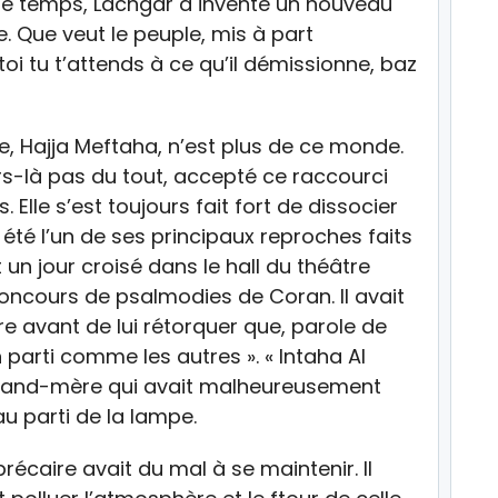
ême temps, Lachgar a inventé un nouveau
. Que veut le peuple, mis à part
toi tu t’attends à ce qu’il démissionne, baz
 Hajja Meftaha, n’est plus de ce monde.
ors-là pas du tout, accepté ce raccourci
 Elle s’est toujours fait fort de dissocier
 été l’un de ses principaux reproches faits
 un jour croisé dans le hall du théâtre
ncours de psalmodies de Coran. Il avait
ore avant de lui rétorquer que, parole de
n parti comme les autres ». « Intaha Al
 grand-mère qui avait malheureusement
u parti de la lampe.
récaire avait du mal à se maintenir. Il