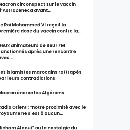
Macron circonspect sur le vaccin
d’AstraZeneca avant…
Le Roi Mohammed VI reçoit la
première dose du vaccin contre la…
Deux animateurs de Beur FM
sanctionnés après une rencontre
avec…
Les islamistes marocains rattrapés
par leurs contradictions
Macron énerve les Algériens
Radio Orient : “notre proximité avec le
Royaume ne s’est à aucun…
Hicham Alaoui* ou la nostalgie du