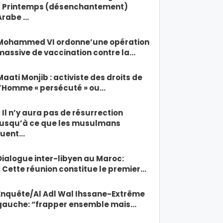
« Printemps (désenchantement)
Arabe …
Mohammed VI ordonne’une opération
massive de vaccination contre la…
Maati Monjib : activiste des droits de
l’Homme « persécuté » ou…
« Il n’y aura pas de résurrection
jusqu’à ce que les musulmans
tuent…
Dialogue inter-libyen au Maroc:
« Cette réunion constitue le premier…
Enquête/Al Adl Wal Ihssane-Extrême
gauche: “frapper ensemble mais…