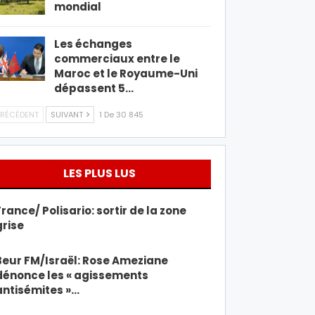
mondial
Les échanges
commerciaux entre le
Maroc et le Royaume-Uni
dépassent 5…
RÉCÉDENT
SUIVANT
1 De 30 845
LES PLUS LUS
France/ Polisario: sortir de la zone
grise
Beur FM/Israël: Rose Ameziane
dénonce les « agissements
antisémites »…