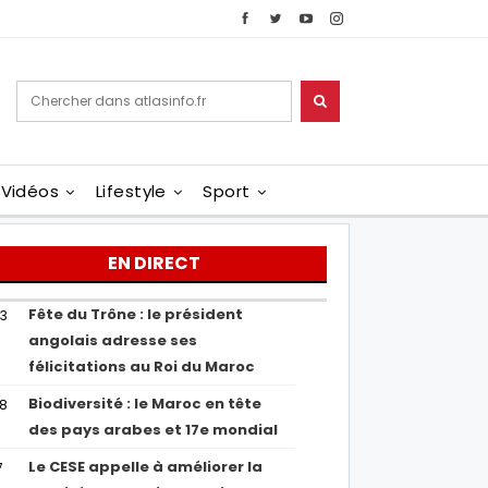
Vidéos
Lifestyle
Sport
EN DIRECT
Fête du Trône : le président
43
angolais adresse ses
félicitations au Roi du Maroc
Biodiversité : le Maroc en tête
38
des pays arabes et 17e mondial
Le CESE appelle à améliorer la
7