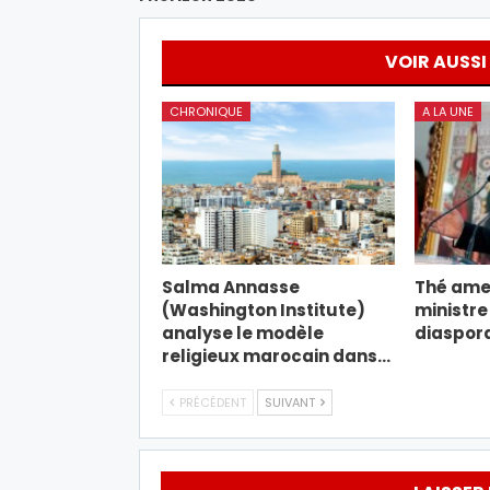
VOIR AUSSI
CHRONIQUE
A LA UNE
Salma Annasse
Thé amer
(Washington Institute)
ministre
analyse le modèle
diaspor
religieux marocain dans…
PRÉCÉDENT
SUIVANT