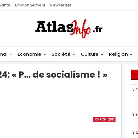
Santé
Environnement
Newsletter
onal
Économie
Société
Culture
Religion
: « P… de socialisme ! »
13:
13:
CHRONIQUE
13:1