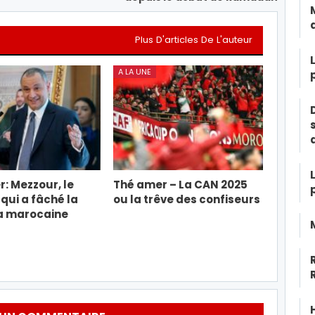
Plus D'articles De L'auteur
A LA UNE
: Mezzour, le
Thé amer – La CAN 2025
 qui a fâché la
ou la trêve des confiseurs
a marocaine