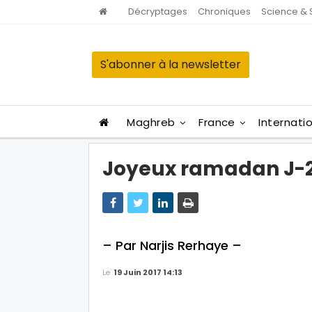
Décryptages
Chroniques
Science & 
S'abonner à la newsletter
Maghreb
France
Internati
Joyeux ramadan J-24
– Par Narjis Rerhaye –
Le
19 Juin 2017 14:13