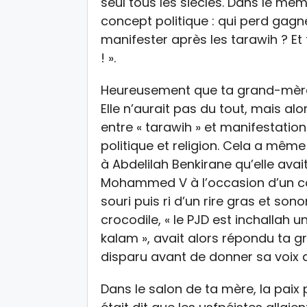
seul tous les siècles. Dans le m
concept politique : qui perd gagne
manifester après les tarawih ? Et 
! ».
Heureusement que ta grand-mère,
Elle n’aurait pas du tout, mais al
entre « tarawih » et manifestations.
politique et religion. Cela a même
à Abdelilah Benkirane qu’elle avait
Mohammed V à l’occasion d’un co
souri puis ri d’un rire gras et son
crocodile, « le PJD est inchallah u
kalam », avait alors répondu ta
disparu avant de donner sa voix a
Dans le salon de ta mère, la paix p