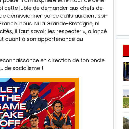
nt polluer l’atmosphère et le ftour de celle
uoi cette lubie de demander aux chefs de
 de démissionner parce qu’ils auraient soi-
a France, nous. Ni la Grande-Bretagne, ni
tés, il faut savoir les respecter », a lancé
out quant à son appartenance au
reconnaissance en direction de ton oncle.
P… de socialisme !