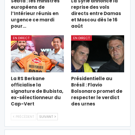
Sebta : les ministres
La Syrie annonce la
européens de
reprise des vols
l’Intérieur réunis en
directs entre Damas
urgence ce mardi
et Moscou dès le 16
pour…
août
EN DIRECT
EN DIRECT
La RS Berkane
Présidentielle au
officialise la
Brésil : Flavio
signature de Bubista,
Bolsonaro promet de
ex-sélectionneur du
respecter le verdict
Cap-Vert
des urnes
PRÉCÉDENT
SUIVANT