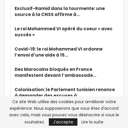
Exclusif-Ramid dans la tourmente: une
source à la CNSS affirme à…
Le roi Mohammed VI opéré du coeur « avec
succès »
Covid-19: le roi Mohammed VI ordonne
l’envoi d’une aide à 15…
Des Marocains bloqués en France
manifestent devant l’ambassade…
Colonisation: le Parlement tunisien renonce
à demander des excuses à…
Ce site Web utilise des cookies pour améliorer votre
expérience. Nous supposerons que vous êtes d'accord
Quand la production des masques au Maroc
avec cela, mais vous pouvez vous désinscrire si vous le
suscite un fort engouement
souhaitez.
J'accepte
Lire la suite