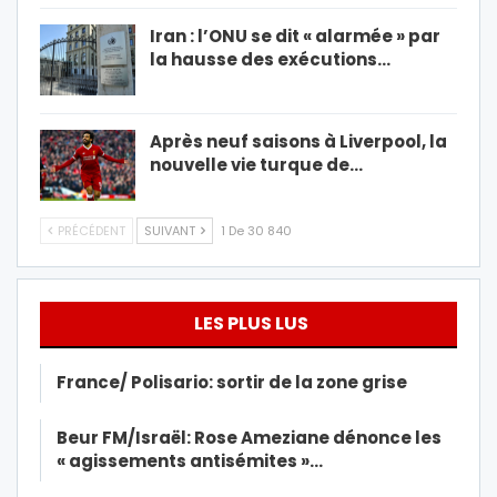
Iran : l’ONU se dit « alarmée » par
la hausse des exécutions…
Après neuf saisons à Liverpool, la
nouvelle vie turque de…
PRÉCÉDENT
SUIVANT
1 De 30 840
LES PLUS LUS
France/ Polisario: sortir de la zone grise
Beur FM/Israël: Rose Ameziane dénonce les
« agissements antisémites »…