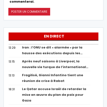
commenterai.
EN DIRECT
Iran : l’ONU se dit « alarmée » par la
13:29
hausse des exécutions depuis les…
Après neuf saisons à Liverpool, la
13:15
nouvelle vie turque de l’international…
Fragilisé, Gianni Infantino tient une
13:13
réunion de crise à Rabat
Le Qatar accuse Israël de retarder la
18:31
mise en œuvre du plan de paix pour
Gaza