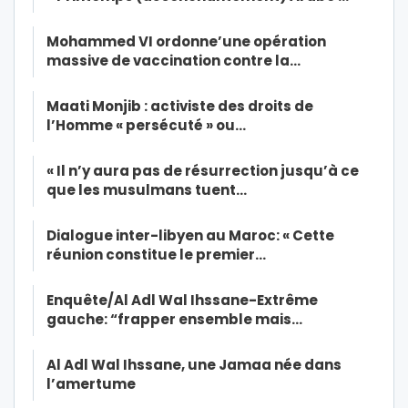
Mohammed VI ordonne’une opération
massive de vaccination contre la…
Maati Monjib : activiste des droits de
l’Homme « persécuté » ou…
« Il n’y aura pas de résurrection jusqu’à ce
que les musulmans tuent…
Dialogue inter-libyen au Maroc: « Cette
réunion constitue le premier…
Enquête/Al Adl Wal Ihssane-Extrême
gauche: “frapper ensemble mais…
Al Adl Wal Ihssane, une Jamaa née dans
l’amertume