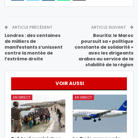
ARTICLE PRÉCÉDENT
ARTICLE SUIVANT
Londres : des centaines
Bourita: le Maroc
de milliers de
poursuit sa « politique
manifestants s’unissent
constante de solidarité »
contre la montée de
avec les dirigeants
l’extrême droite
arabes au service de la
stabilité de la région
VOIR AUSSI
EN DIRECT
EN DIRECT