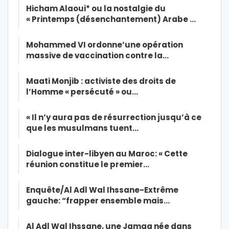
Hicham Alaoui* ou la nostalgie du
« Printemps (désenchantement) Arabe …
Mohammed VI ordonne’une opération
massive de vaccination contre la…
Maati Monjib : activiste des droits de
l’Homme « persécuté » ou…
« Il n’y aura pas de résurrection jusqu’à ce
que les musulmans tuent…
Dialogue inter-libyen au Maroc: « Cette
réunion constitue le premier…
Enquête/Al Adl Wal Ihssane-Extrême
gauche: “frapper ensemble mais…
Al Adl Wal Ihssane, une Jamaa née dans