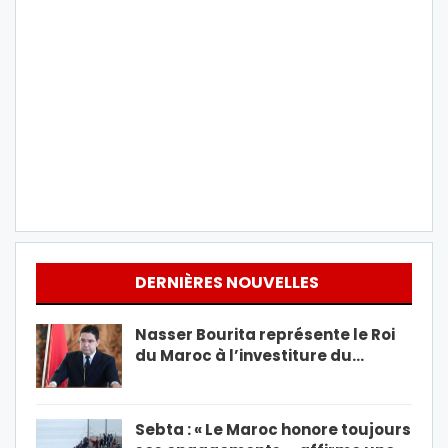
DERNIÈRES NOUVELLES
Nasser Bourita représente le Roi
du Maroc à l’investiture du…
Sebta : « Le Maroc honore toujours