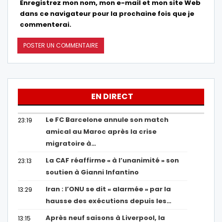
Enregistrez mon nom, mon e-mail et mon site Web
dans ce navigateur pour la prochaine fois que je
commenterai.
EN DIRECT
Le FC Barcelone annule son match
23:19
amical au Maroc après la crise
migratoire à…
La CAF réaffirme « à l’unanimité » son
23:13
soutien à Gianni Infantino
Iran : l’ONU se dit « alarmée » par la
13:29
hausse des exécutions depuis les…
Après neuf saisons à Liverpool, la
13:15