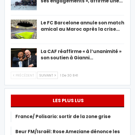
ses engagements », affirme une…
Le FC Barcelone annule son match
amical au Maroc après la crise…
La CAF réaffirme « à l’unanimité »
son soutien à Gianni…
PRÉCÉDENT
SUIVANT
1 De 30 841
LES PLUS LUS
France/ Polisario: sortir de la zone grise
Beur FM/Israël: Rose Ameziane dénonce les