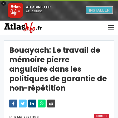
×
ATLASINFO.FR
INSTALLER
ATLASINFO
Bouayach: Le travail de
mémoire pierre
angulaire dans les
politiques de garantie de
non-répétition
SOCIETE
Le
12 Mai 2021 11:30