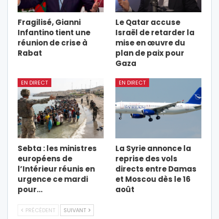
Fragilisé, Gianni
Le Qatar accuse
Infantino tient une
Israël de retarder la
réunion de crise à
mise en œuvre du
Rabat
plan de paix pour
Gaza
EN DIRECT
EN DIRECT
Sebta : les ministres
La Syrie annonce la
européens de
reprise des vols
l’Intérieur réunis en
directs entre Damas
urgence ce mardi
et Moscou dès le 16
pour…
août
PRÉCÉDENT
SUIVANT