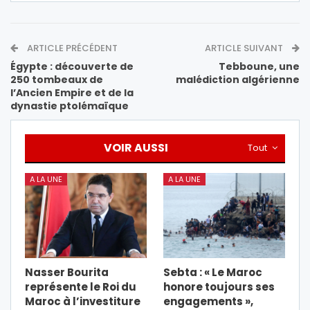
ARTICLE PRÉCÉDENT
ARTICLE SUIVANT
Égypte : découverte de
Tebboune, une
250 tombeaux de
malédiction algérienne
l’Ancien Empire et de la
dynastie ptolémaïque
VOIR AUSSI
Tout
A LA UNE
A LA UNE
Nasser Bourita
Sebta : « Le Maroc
représente le Roi du
honore toujours ses
Maroc à l’investiture
engagements »,