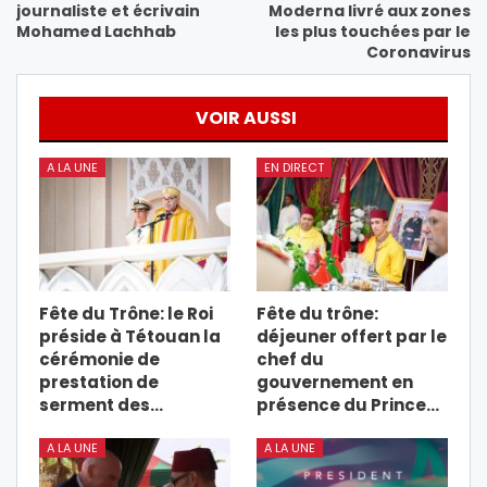
journaliste et écrivain
Moderna livré aux zones
Mohamed Lachhab
les plus touchées par le
Coronavirus
VOIR AUSSI
A LA UNE
EN DIRECT
Fête du Trône: le Roi
Fête du trône:
préside à Tétouan la
déjeuner offert par le
cérémonie de
chef du
prestation de
gouvernement en
serment des…
présence du Prince…
A LA UNE
A LA UNE