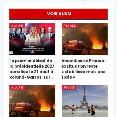
VOIR AUSSI
A LA UNE
A LA UNE
Le premier débat de
Incendies en France :
la présidentielle 2027
la situation reste
aura lieu le 27 août à
« stabilisée mais pas
Roland-Garros, sur…
fixée »
A LA UNE
FRANCE