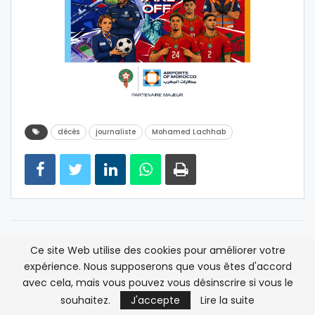
décès
journaliste
Mohamed Lachhab
ARTICLE PRÉCÉDENT
ARTICLE SUIVANT
Ce site Web utilise des cookies pour améliorer votre
Coronavirus: l’Allemagne
A Dakhla, David
expérience. Nous supposerons que vous êtes d'accord
dépasse les 40.000
Schenker salue le
avec cela, mais vous pouvez vous désinscrire si vous le
morts, le pire reste à
leadership du Roi
souhaitez.
J'accepte
Lire la suite
venir selon Merkel
Mohammed VI