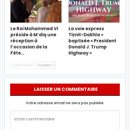
Le Roi Mohammed VI
La voie express
préside à M’diq une
Tiznit-Dakhla »
réception à
baptisée « President
l’occasion de la
Donald J. Trump
Fête…
Highway »
PRÉCÉDENT
SUIVANT
LAISSER UN COMMENTAIRE
Votre adresse email ne sera pas publiée.