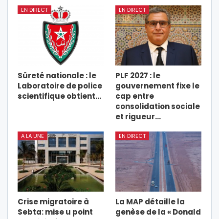
EN DIRECT
EN DIRECT
Sûreté nationale : le
PLF 2027 : le
Laboratoire de police
gouvernement fixe le
scientifique obtient…
cap entre
consolidation sociale
et rigueur…
A LA UNE
EN DIRECT
Crise migratoire à
La MAP détaille la
Sebta: mise u point
genèse de la « Donald