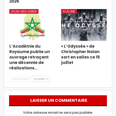
2026
ATLAS-DES-LIVRES
A LA UNE
L’Académie du
« L’Odyssée » de
Royaume publie un
Christopher Nolan
ouvrage retraçant
sort en salles ce 15
une décennie de
juillet
réalisations…
PRÉCÉDENT
SUIVANT
LAISSER UN COMMENTAIRE
Votre adresse email ne sera pas publiée.