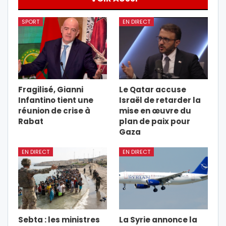
SPORT
EN DIRECT
Fragilisé, Gianni
Le Qatar accuse
Infantino tient une
Israël de retarder la
réunion de crise à
mise en œuvre du
Rabat
plan de paix pour
Gaza
EN DIRECT
EN DIRECT
Sebta : les ministres
La Syrie annonce la