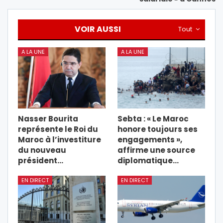
VOIR AUSSI
Tout
A LA UNE
A LA UNE
Nasser Bourita
Sebta : « Le Maroc
représente le Roi du
honore toujours ses
Maroc à l’investiture
engagements »,
du nouveau
affirme une source
président…
diplomatique…
EN DIRECT
EN DIRECT