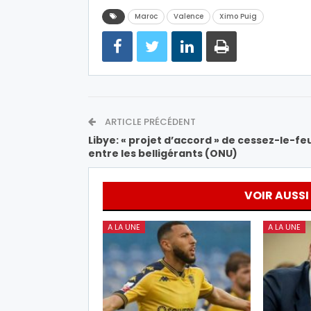
Maroc
Valence
Ximo Puig
ARTICLE PRÉCÉDENT
Libye: « projet d’accord » de cessez-le-fe
entre les belligérants (ONU)
VOIR AUSSI
A LA UNE
A LA UNE