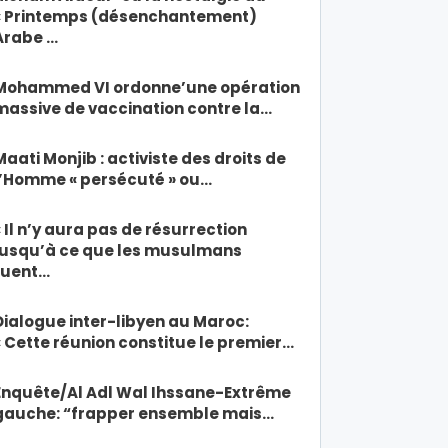
« Printemps (désenchantement)
Arabe …
Mohammed VI ordonne’une opération
massive de vaccination contre la…
Maati Monjib : activiste des droits de
l’Homme « persécuté » ou…
« Il n’y aura pas de résurrection
jusqu’à ce que les musulmans
tuent…
Dialogue inter-libyen au Maroc:
« Cette réunion constitue le premier…
Enquête/Al Adl Wal Ihssane-Extrême
gauche: “frapper ensemble mais…