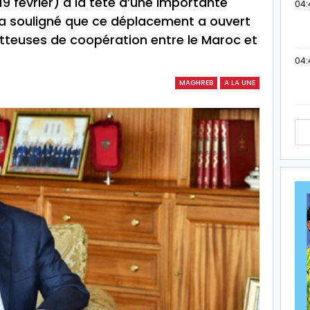
19 février) à la tête d’une importante
04:
 a souligné que ce déplacement a ouvert
tteuses de coopération entre le Maroc et
04:
MAGHREB
A LA UNE