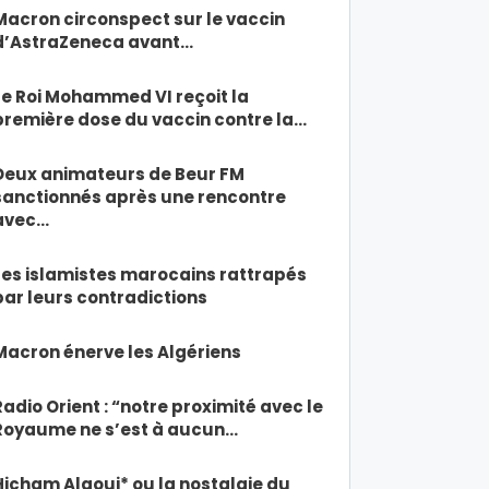
Macron circonspect sur le vaccin
d’AstraZeneca avant…
Le Roi Mohammed VI reçoit la
première dose du vaccin contre la…
Deux animateurs de Beur FM
sanctionnés après une rencontre
avec…
Les islamistes marocains rattrapés
par leurs contradictions
Macron énerve les Algériens
Radio Orient : “notre proximité avec le
Royaume ne s’est à aucun…
Hicham Alaoui* ou la nostalgie du