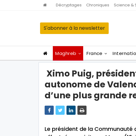
Décryptages
Chroniques
Science & 
S'abonner à la newsletter
Maghreb
France
Internati
Ximo Puig, préside
autonome de Valence
d’une plus grande re
Le président de la Communauté a