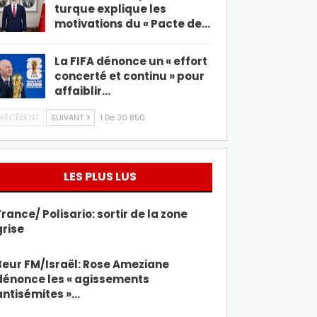
turque explique les
motivations du « Pacte de…
La FIFA dénonce un « effort
concerté et continu » pour
affaiblir…
RÉCÉDENT
SUIVANT
1 De 30 850
LES PLUS LUS
France/ Polisario: sortir de la zone
grise
Beur FM/Israël: Rose Ameziane
dénonce les « agissements
antisémites »…