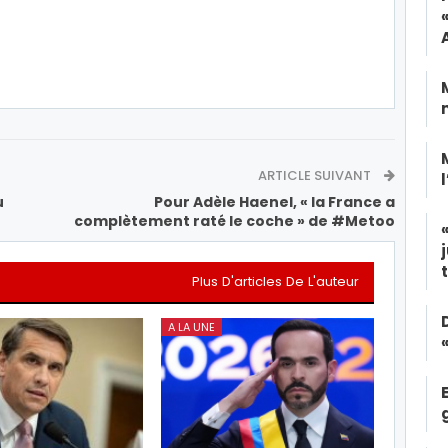
ARTICLE SUIVANT
u
Pour Adèle Haenel, « la France a
complètement raté le coche » de #Metoo
Plus D'articles De L'auteur
A LA UNE