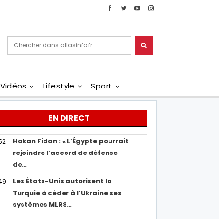
Vidéos
Lifestyle
Sport
EN DIRECT
Hakan Fidan : « L’Égypte pourrait
52
rejoindre l’accord de défense
de…
Les États-Unis autorisent la
49
Turquie à céder à l’Ukraine ses
systèmes MLRS…