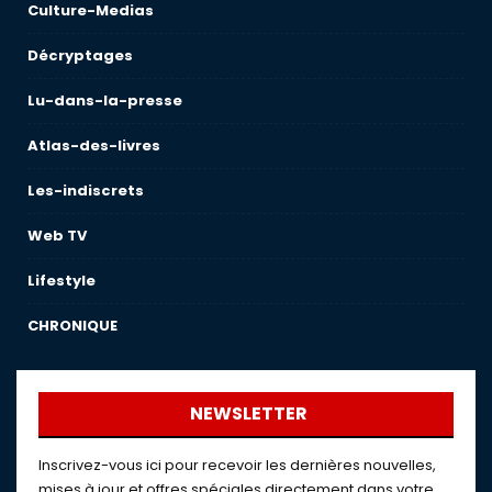
Culture-Medias
Décryptages
Lu-dans-la-presse
Atlas-des-livres
Les-indiscrets
Web TV
Lifestyle
CHRONIQUE
NEWSLETTER
Inscrivez-vous ici pour recevoir les dernières nouvelles,
mises à jour et offres spéciales directement dans votre