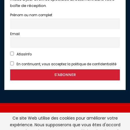
boîte de réception.
Prénom ou nom complet
Email
AtlasInfo
En continuant, vous acceptez la politique de confidentialité
Ce site Web utilise des cookies pour améliorer votre
expérience. Nous supposerons que vous êtes d'accord
Atlasinfo.fr : l'essentiel de l'actualité de la France et du