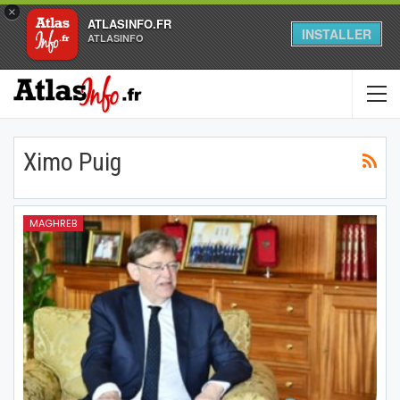
×
ATLASINFO.FR
INSTALLER
ATLASINFO
Ximo Puig
MAGHREB