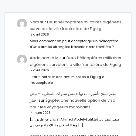
Nam
sur
Deux hélicoptères militaires algériens
survolent la ville frontalière de Figuig
12 avril 2026
Mais comment on peut accepter qu’un hélicoptère
d’une armée étrangère traverse notre frontière ?
Abdelhamid M
sur
Deux hélicoptères militaires
algériens survolent la ville frontalière de Figuig
12 avril 2026
Il faut installer des anti missiles à Figuig c
inacceptable
مصر تمنح تأشيرة مدتها خمس سنوات للمغاربة – نبض
اخبار
sur
Égypte: Une nouvelle option de visa
pour les voyageurs marocains
14 mars 2026
[…] الإعلان عن طريق Ahmed Abdel-Latifسفير مصر بالرباط.
ووفقا له، فإن هذا الإجراء يهدف إلى […]