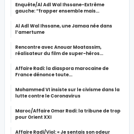
Enquête/Al Adl Wal Ihssane-Extrême
gauche: “frapper ensemble mais…
Al Adl Wal Ihssane, une Jamaa née dans
l’amertume
Rencontre avec Anouar Moatassim,
réalisateur du film de super-héros…
Affaire Radi: la diaspora marocaine de
France dénonce toute…
Mohammed VI insiste sur le civisme dans la
lutte contre le Coronavirus
Maroc/Affaire Omar Radi: la tribune de trop
pour Orient XXI
Affaire Radi/Viol: « Je sentais son odeur