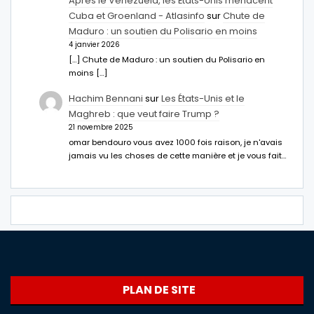
Après le Venezuela, les États-Unis menacent
Cuba et Groenland - Atlasinfo
sur
Chute de
Maduro : un soutien du Polisario en moins
4 janvier 2026
[…] Chute de Maduro : un soutien du Polisario en
moins […]
Hachim Bennani
sur
Les États-Unis et le
Maghreb : que veut faire Trump ?
21 novembre 2025
omar bendouro vous avez 1000 fois raison, je n'avais
jamais vu les choses de cette manière et je vous fait…
PLAN DE SITE