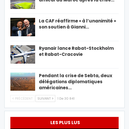
La CAF réaffirme « à l’unanimité »
son soutien à Gianni…
Ryanair lance Rabat-Stockholm
et Rabat-Cracovie
Pendant la crise de Sebta, deux
délégations diplomatiques
américaines…
PRÉCÉDENT
SUIVANT
1 De 30 841
LES PLUS LUS