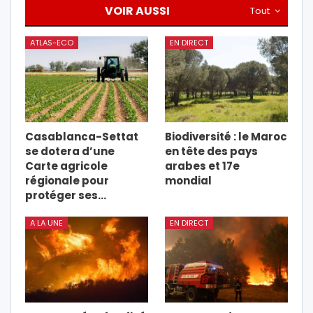
VOIR AUSSI
Tout
ATLAS-ECO
EN DIRECT
Casablanca-Settat
Biodiversité : le Maroc
se dotera d’une
en tête des pays
Carte agricole
arabes et 17e
régionale pour
mondial
protéger ses…
A LA UNE
EN DIRECT