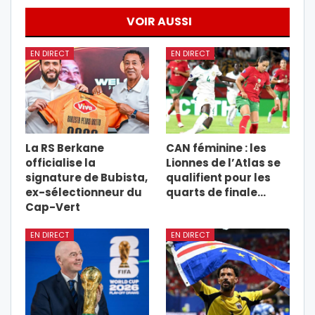
VOIR AUSSI
EN DIRECT
EN DIRECT
La RS Berkane
CAN féminine : les
officialise la
Lionnes de l’Atlas se
signature de Bubista,
qualifient pour les
ex-sélectionneur du
quarts de finale…
Cap-Vert
EN DIRECT
EN DIRECT