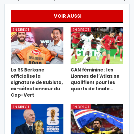
VOIR AUSSI
EN DIRECT
EN DIRECT
La RS Berkane
CAN féminine : les
officialise la
Lionnes de l’Atlas se
signature de Bubista,
qualifient pour les
ex-sélectionneur du
quarts de finale…
Cap-Vert
EN DIRECT
EN DIRECT