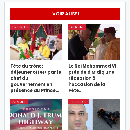
VOIR AUSSI
EN DIRECT
A LA UNE
Fête du trône:
Le Roi Mohammed VI
déjeuner offert par le
préside à M’diq une
chef du
réception à
gouvernement en
l’occasion de la
présence du Prince…
Fête…
A LA UNE
EN DIRECT