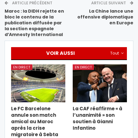
ARTICLE PRÉCÉDENT
ARTICLE SUIVANT
Maroc : la DIDH rejette en
La Chine lance une
bloc le contenu de la
offensive diplomatique
publication diffusée par
en Europe
la section espagnole
d’Amnesty International
VOIR AUSSI
Tout
EN DIRECT
EN DIRECT
Le FC Barcelone
La CAF réaffirme « à
annule son match
l’unanimité » son
amical au Maroc
soutien à Gianni
après la crise
Infantino
migratoire à Sebta