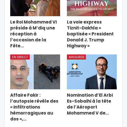
Le Roi Mohammed VI
La voie express
préside à M’diq une
Tiznit-Dakhla »
réception à
baptisée « President
l’occasion de la
Donald J. Trump
Fête…
Highway »
EN DIRECT
MAGHREB
Affaire Fakir :
Nomination d’El Arbi
l’autopsie révèle des
Es-Sobaihi à la tête
« infiltrations
de l’Aéroport
hémorragiques au
Mohammed V de…
dos »,…