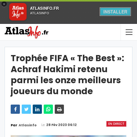
×
ATLASINFO.FR
INSTALLER
ATLASINFO
Trophée FIFA « The Best »:
Achraf Hakimi retenu
parmi les onze meilleurs
joueurs du monde
EN DIRECT
Le
28 Fév 2023 06:12
Par
Atlasinfo