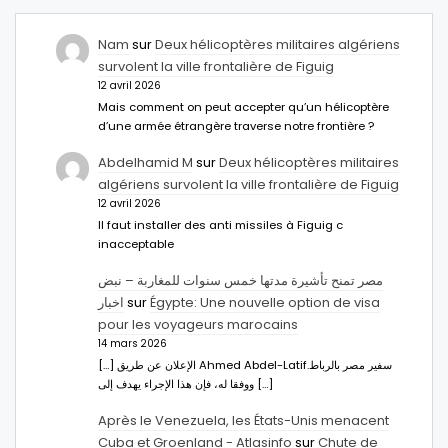
Nam
sur
Deux hélicoptères militaires algériens
survolent la ville frontalière de Figuig
12 avril 2026
Mais comment on peut accepter qu’un hélicoptère
d’une armée étrangère traverse notre frontière ?
Abdelhamid M
sur
Deux hélicoptères militaires
algériens survolent la ville frontalière de Figuig
12 avril 2026
Il faut installer des anti missiles à Figuig c
inacceptable
مصر تمنح تأشيرة مدتها خمس سنوات للمغاربة – نبض
اخبار
sur
Égypte: Une nouvelle option de visa
pour les voyageurs marocains
14 mars 2026
[…] الإعلان عن طريق Ahmed Abdel-Latifسفير مصر بالرباط.
ووفقا له، فإن هذا الإجراء يهدف إلى […]
Après le Venezuela, les États-Unis menacent
Cuba et Groenland - Atlasinfo
sur
Chute de