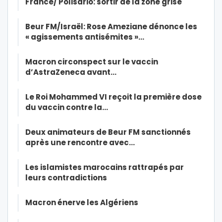
France/ Polisario: sortir de la zone grise
Beur FM/Israël: Rose Ameziane dénonce les
« agissements antisémites »…
Macron circonspect sur le vaccin
d’AstraZeneca avant…
Le Roi Mohammed VI reçoit la première dose
du vaccin contre la…
Deux animateurs de Beur FM sanctionnés
après une rencontre avec…
Les islamistes marocains rattrapés par
leurs contradictions
Macron énerve les Algériens