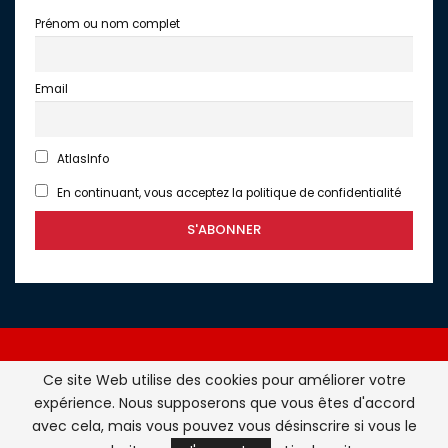
Prénom ou nom complet
Email
AtlasInfo
En continuant, vous acceptez la politique de confidentialité
Ce site Web utilise des cookies pour améliorer votre
expérience. Nous supposerons que vous êtes d'accord
Atlasinfo.fr : l'essentiel de l'actualité de la France et du
avec cela, mais vous pouvez vous désinscrire si vous le
Maghreb © Tous Droits Réservés - Atlasinfo- 2026