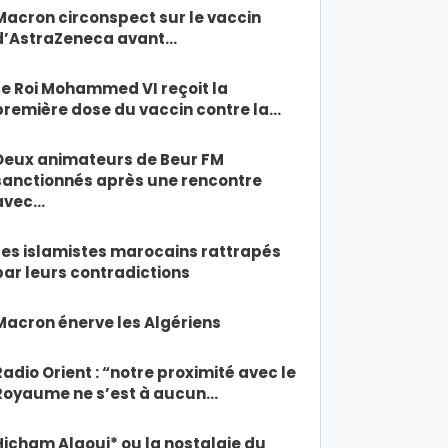
Macron circonspect sur le vaccin
d’AstraZeneca avant…
Le Roi Mohammed VI reçoit la
première dose du vaccin contre la…
Deux animateurs de Beur FM
sanctionnés après une rencontre
avec…
Les islamistes marocains rattrapés
par leurs contradictions
Macron énerve les Algériens
Radio Orient : “notre proximité avec le
Royaume ne s’est à aucun…
Hicham Alaoui* ou la nostalgie du