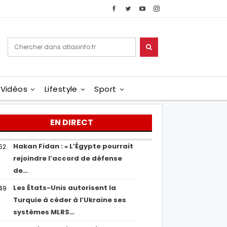
Vidéos
Lifestyle
Sport
EN DIRECT
Hakan Fidan : « L’Égypte pourrait
52
rejoindre l’accord de défense
de…
Les États-Unis autorisent la
49
Turquie à céder à l’Ukraine ses
systèmes MLRS…