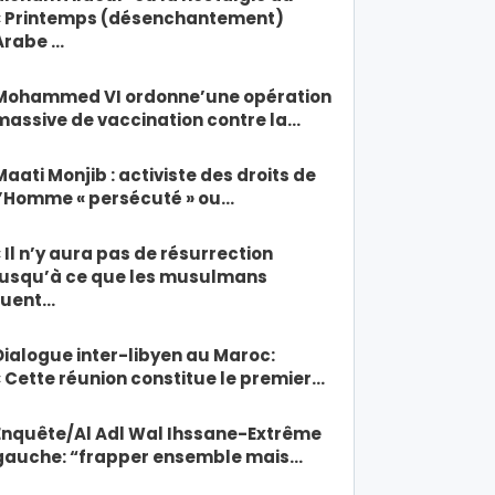
« Printemps (désenchantement)
Arabe …
Mohammed VI ordonne’une opération
massive de vaccination contre la…
Maati Monjib : activiste des droits de
l’Homme « persécuté » ou…
« Il n’y aura pas de résurrection
jusqu’à ce que les musulmans
tuent…
Dialogue inter-libyen au Maroc:
« Cette réunion constitue le premier…
Enquête/Al Adl Wal Ihssane-Extrême
gauche: “frapper ensemble mais…