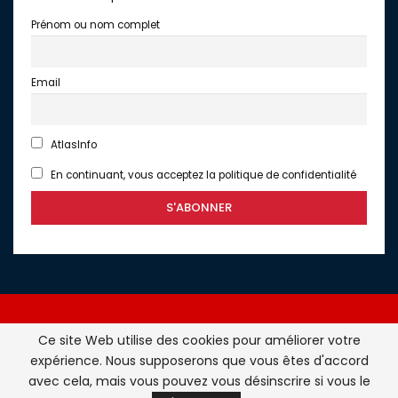
Prénom ou nom complet
Email
AtlasInfo
En continuant, vous acceptez la politique de confidentialité
Ce site Web utilise des cookies pour améliorer votre
expérience. Nous supposerons que vous êtes d'accord
Atlasinfo.fr : l'essentiel de l'actualité de la France et du
avec cela, mais vous pouvez vous désinscrire si vous le
Maghreb © Tous Droits Réservés - Atlasinfo- 2026