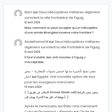
Nam
sur
Deux hélicoptères militaires algériens
survolent la ville frontalière de Figuig
12 avril 2026
Mais comment on peut accepter qu’un hélicoptère
d’une armée étrangère traverse notre frontière ?
Abdelhamid M
sur
Deux hélicoptères militaires
algériens survolent la ville frontalière de Figuig
12 avril 2026
Il faut installer des anti missiles à Figuig c
inacceptable
مصر تمنح تأشيرة مدتها خمس سنوات للمغاربة – نبض
اخبار
sur
Égypte: Une nouvelle option de visa
pour les voyageurs marocains
14 mars 2026
[…] الإعلان عن طريق Ahmed Abdel-Latifسفير مصر بالرباط.
ووفقا له، فإن هذا الإجراء يهدف إلى […]
Après le Venezuela, les États-Unis menacent
Cuba et Groenland - Atlasinfo
sur
Chute de