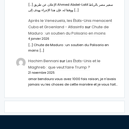
[…] الإعلان عن طريق Ahmed Abdel-Latifسفير مصر بالرباط.
ووفقا له، فإن هذا الإجراء يهدف إلى […]
Après le Venezuela, les États-Unis menacent
Cuba et Groenland - Atlasinfo
sur
Chute de
Maduro : un soutien du Polisario en moins
4 janvier 2026
[…] Chute de Maduro : un soutien du Polisario en
moins […]
Hachim Bennani
sur
Les États-Unis et le
Maghreb : que veut faire Trump ?
21 novembre 2025
omar bendouro vous avez 1000 fois raison, je n'avais
jamais vu les choses de cette manière et je vous fait…