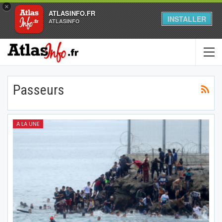
×
ATLASINFO.FR
INSTALLER
ATLASINFO
Passeurs
A LA UNE