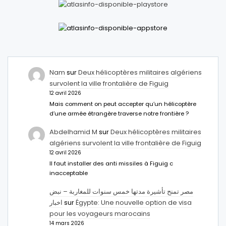
Nam
sur
Deux hélicoptères militaires algériens
survolent la ville frontalière de Figuig
12 avril 2026
Mais comment on peut accepter qu’un hélicoptère
d’une armée étrangère traverse notre frontière ?
Abdelhamid M
sur
Deux hélicoptères militaires
algériens survolent la ville frontalière de Figuig
12 avril 2026
Il faut installer des anti missiles à Figuig c
inacceptable
مصر تمنح تأشيرة مدتها خمس سنوات للمغاربة – نبض
اخبار
sur
Égypte: Une nouvelle option de visa
pour les voyageurs marocains
14 mars 2026