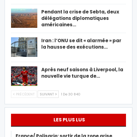
Pendant la crise de Sebta, deux
délégations diplomatiques
américaines…
Iran : l’ONU se dit « alarmée » par
la hausse des exécutions…
Après neuf saisons à Liverpool, la
nouvelle vie turque de…
PRÉCÉDENT
SUIVANT
1 De 30 840
LES PLUS LUS
France/ Polisario: sortir de la zone grise