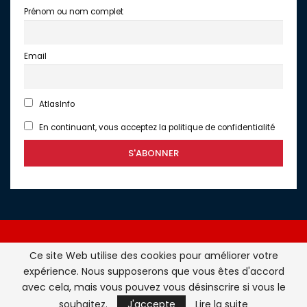
Prénom ou nom complet
Email
AtlasInfo
En continuant, vous acceptez la politique de confidentialité
Ce site Web utilise des cookies pour améliorer votre
expérience. Nous supposerons que vous êtes d'accord
Atlasinfo.fr : l'essentiel de l'actualité de la France et du
avec cela, mais vous pouvez vous désinscrire si vous le
Maghreb © Tous Droits Réservés - Atlasinfo- 2026
souhaitez.
J'accepte
Lire la suite
ATLASINFO