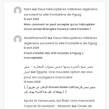
Nam
sur
Deux hélicoptères militaires algériens
survolent la ville frontalière de Figuig
12 avril 2026
Mais comment on peut accepter qu’un hélicoptère
d’une armée étrangère traverse notre frontière ?
Abdelhamid M
sur
Deux hélicoptères militaires
algériens survolent la ville frontalière de Figuig
12 avril 2026
Il faut installer des anti missiles à Figuig c
inacceptable
مصر تمنح تأشيرة مدتها خمس سنوات للمغاربة – نبض
اخبار
sur
Égypte: Une nouvelle option de visa
pour les voyageurs marocains
14 mars 2026
[…] الإعلان عن طريق Ahmed Abdel-Latifسفير مصر بالرباط.
ووفقا له، فإن هذا الإجراء يهدف إلى […]
Après le Venezuela, les États-Unis menacent
Cuba et Groenland - Atlasinfo
sur
Chute de