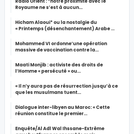
Radio Orient : “notre proximité avec le
Royaume ne s’est à aucun…
Hicham Alaoui* ou la nostalgie du
« Printemps (désenchantement) Arabe …
Mohammed VI ordonne’une opération
massive de vaccination contre la…
Maati Monjib : activiste des droits de
l’Homme « persécuté » ou…
« Il n’y aura pas de résurrection jusqu’à ce
que les musulmans tuent…
Dialogue inter-libyen au Maroc: « Cette
réunion constitue le premier…
Enquête/Al Adl Wal Ihssane-Extrême