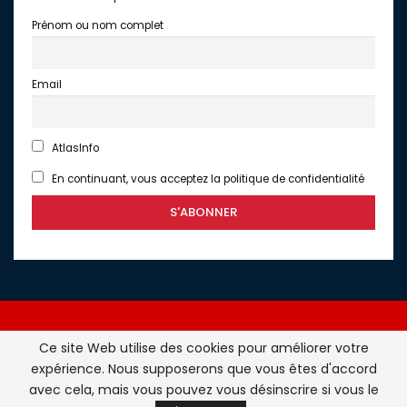
Prénom ou nom complet
Email
AtlasInfo
En continuant, vous acceptez la politique de confidentialité
Ce site Web utilise des cookies pour améliorer votre
expérience. Nous supposerons que vous êtes d'accord
Atlasinfo.fr : l'essentiel de l'actualité de la France et du
avec cela, mais vous pouvez vous désinscrire si vous le
Maghreb © Tous Droits Réservés - Atlasinfo- 2026