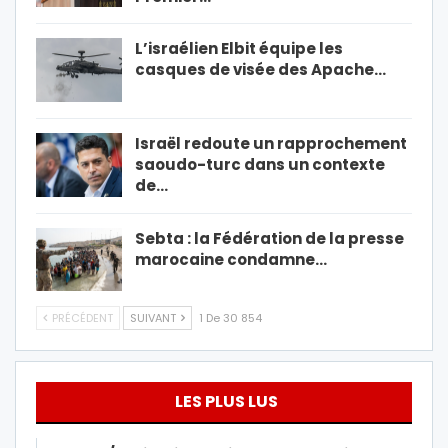
L’israélien Elbit équipe les
casques de visée des Apache…
Israël redoute un rapprochement
saoudo-turc dans un contexte
de…
Sebta : la Fédération de la presse
marocaine condamne…
PRÉCÉDENT
SUIVANT
1 De 30 854
LES PLUS LUS