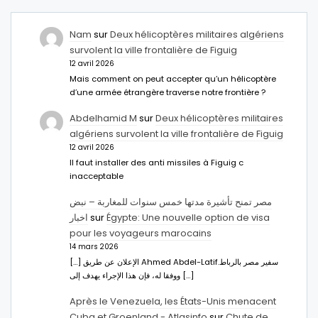
Nam
sur
Deux hélicoptères militaires algériens
survolent la ville frontalière de Figuig
12 avril 2026
Mais comment on peut accepter qu’un hélicoptère
d’une armée étrangère traverse notre frontière ?
Abdelhamid M
sur
Deux hélicoptères militaires
algériens survolent la ville frontalière de Figuig
12 avril 2026
Il faut installer des anti missiles à Figuig c
inacceptable
مصر تمنح تأشيرة مدتها خمس سنوات للمغاربة – نبض
اخبار
sur
Égypte: Une nouvelle option de visa
pour les voyageurs marocains
14 mars 2026
[…] الإعلان عن طريق Ahmed Abdel-Latifسفير مصر بالرباط.
ووفقا له، فإن هذا الإجراء يهدف إلى […]
Après le Venezuela, les États-Unis menacent
Cuba et Groenland - Atlasinfo
sur
Chute de