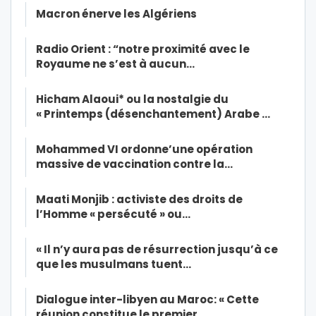
Macron énerve les Algériens
Radio Orient : “notre proximité avec le
Royaume ne s’est à aucun…
Hicham Alaoui* ou la nostalgie du
« Printemps (désenchantement) Arabe …
Mohammed VI ordonne’une opération
massive de vaccination contre la…
Maati Monjib : activiste des droits de
l’Homme « persécuté » ou…
« Il n’y aura pas de résurrection jusqu’à ce
que les musulmans tuent…
Dialogue inter-libyen au Maroc: « Cette
réunion constitue le premier…