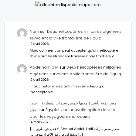
Nam
sur
Deux hélicoptères militaires algériens
survolent la ville frontalière de Figuig
12 avril 2026
Mais comment on peut accepter qu’un hélicoptère
d’une armée étrangère traverse notre frontière ?
Abdelhamid M
sur
Deux hélicoptères militaires
algériens survolent la ville frontalière de Figuig
12 avril 2026
Il faut installer des anti missiles à Figuig c
inacceptable
مصر تمنح تأشيرة مدتها خمس سنوات للمغاربة – نبض
اخبار
sur
Égypte: Une nouvelle option de visa
pour les voyageurs marocains
14 mars 2026
[…] الإعلان عن طريق Ahmed Abdel-Latifسفير مصر بالرباط.
ووفقا له، فإن هذا الإجراء يهدف إلى […]