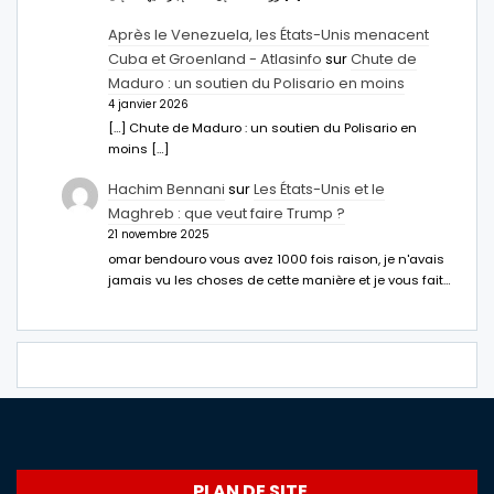
Après le Venezuela, les États-Unis menacent
Cuba et Groenland - Atlasinfo
sur
Chute de
Maduro : un soutien du Polisario en moins
4 janvier 2026
[…] Chute de Maduro : un soutien du Polisario en
moins […]
Hachim Bennani
sur
Les États-Unis et le
Maghreb : que veut faire Trump ?
21 novembre 2025
omar bendouro vous avez 1000 fois raison, je n'avais
jamais vu les choses de cette manière et je vous fait…
PLAN DE SITE