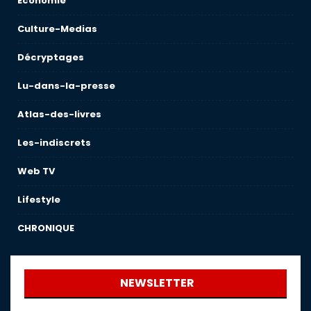
Économie
Culture-Medias
Décryptages
Lu-dans-la-presse
Atlas-des-livres
Les-indiscrets
Web TV
Lifestyle
CHRONIQUE
NEWSLETTER