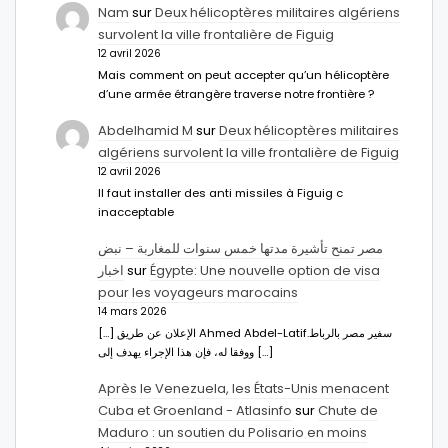
Nam
sur
Deux hélicoptères militaires algériens
survolent la ville frontalière de Figuig
12 avril 2026
Mais comment on peut accepter qu’un hélicoptère
d’une armée étrangère traverse notre frontière ?
Abdelhamid M
sur
Deux hélicoptères militaires
algériens survolent la ville frontalière de Figuig
12 avril 2026
Il faut installer des anti missiles à Figuig c
inacceptable
مصر تمنح تأشيرة مدتها خمس سنوات للمغاربة – نبض
اخبار
sur
Égypte: Une nouvelle option de visa
pour les voyageurs marocains
14 mars 2026
[…] الإعلان عن طريق Ahmed Abdel-Latifسفير مصر بالرباط.
ووفقا له، فإن هذا الإجراء يهدف إلى […]
Après le Venezuela, les États-Unis menacent
Cuba et Groenland - Atlasinfo
sur
Chute de
Maduro : un soutien du Polisario en moins