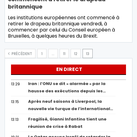
britannique
Les institutions européennes ont commencé à
retirer le drapeau britannique vendredi, à
commencer par celui du Conseil européen à
Bruxelles, à quelques heures du Brexit.
PRÉCÉDENT
1
…
11
12
13
EN DIRECT
Iran : l’ONU se dit « alarmée » par la
13:29
hausse des exécutions depuis les…
Après neuf saisons à Liverpool, la
13:15
nouvelle vie turque de l’international…
Fragilisé, Gianni Infantino tient une
13:13
réunion de crise à Rabat
Le Qatar accuse Israël de retarder la