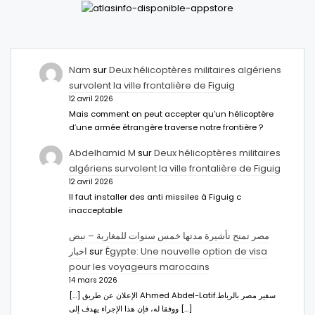
Nam
sur
Deux hélicoptères militaires algériens
survolent la ville frontalière de Figuig
12 avril 2026
Mais comment on peut accepter qu’un hélicoptère
d’une armée étrangère traverse notre frontière ?
Abdelhamid M
sur
Deux hélicoptères militaires
algériens survolent la ville frontalière de Figuig
12 avril 2026
Il faut installer des anti missiles à Figuig c
inacceptable
مصر تمنح تأشيرة مدتها خمس سنوات للمغاربة – نبض
اخبار
sur
Égypte: Une nouvelle option de visa
pour les voyageurs marocains
14 mars 2026
[…] الإعلان عن طريق Ahmed Abdel-Latifسفير مصر بالرباط.
ووفقا له، فإن هذا الإجراء يهدف إلى […]