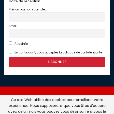
boîte de réception.
Prénom ou nom complet
Email
AtlasInfo
En continuant, vous acceptez la politique de confidentialité
Ce site Web utilise des cookies pour améliorer votre
expérience. Nous supposerons que vous êtes d'accord
Atlasinfo.fr : l'essentiel de l'actualité de la France et du
avec cela, mais vous pouvez vous désinscrire si vous le
Maghreb © Tous Droits Réservés - Atlasinfo- 2026