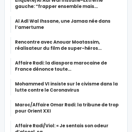
Enquête/Al Adl Wal Ihssane-Extrême
gauche: “frapper ensemble mais…
Al Adl Wal Ihssane, une Jamaa née dans
l’amertume
Rencontre avec Anouar Moatassim,
réalisateur du film de super-héros…
Affaire Radi: la diaspora marocaine de
France dénonce toute…
Mohammed VI insiste sur le civisme dans la
lutte contre le Coronavirus
Maroc/Affaire Omar Radi: la tribune de trop
pour Orient XXI
Affaire Radi/Viol: « Je sentais son odeur
d’alcool, sa…