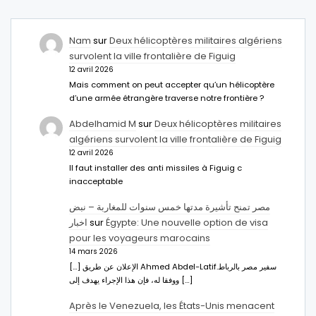
Nam
sur
Deux hélicoptères militaires algériens
survolent la ville frontalière de Figuig
12 avril 2026
Mais comment on peut accepter qu’un hélicoptère
d’une armée étrangère traverse notre frontière ?
Abdelhamid M
sur
Deux hélicoptères militaires
algériens survolent la ville frontalière de Figuig
12 avril 2026
Il faut installer des anti missiles à Figuig c
inacceptable
مصر تمنح تأشيرة مدتها خمس سنوات للمغاربة – نبض
اخبار
sur
Égypte: Une nouvelle option de visa
pour les voyageurs marocains
14 mars 2026
[…] الإعلان عن طريق Ahmed Abdel-Latifسفير مصر بالرباط.
ووفقا له، فإن هذا الإجراء يهدف إلى […]
Après le Venezuela, les États-Unis menacent