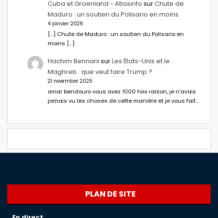
Cuba et Groenland - Atlasinfo
sur
Chute de
Maduro : un soutien du Polisario en moins
4 janvier 2026
[…] Chute de Maduro : un soutien du Polisario en
moins […]
Hachim Bennani
sur
Les États-Unis et le
Maghreb : que veut faire Trump ?
21 novembre 2025
omar bendouro vous avez 1000 fois raison, je n'avais
jamais vu les choses de cette manière et je vous fait…
PLAN DE SITE
En direct