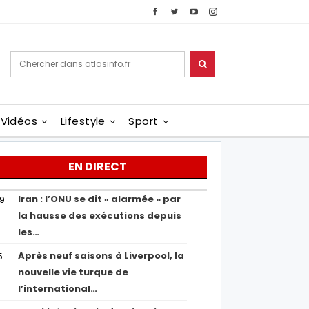
Vidéos
Lifestyle
Sport
EN DIRECT
Iran : l’ONU se dit « alarmée » par
29
la hausse des exécutions depuis
les…
Après neuf saisons à Liverpool, la
5
nouvelle vie turque de
l’international…