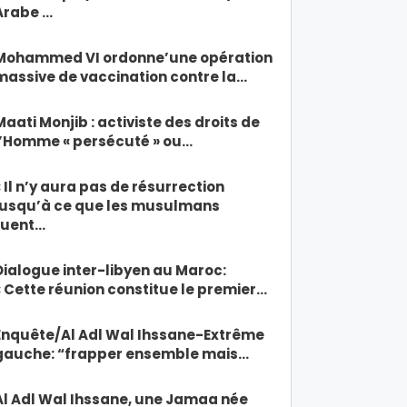
Arabe …
Mohammed VI ordonne’une opération
massive de vaccination contre la…
Maati Monjib : activiste des droits de
l’Homme « persécuté » ou…
« Il n’y aura pas de résurrection
jusqu’à ce que les musulmans
tuent…
Dialogue inter-libyen au Maroc:
« Cette réunion constitue le premier…
Enquête/Al Adl Wal Ihssane-Extrême
gauche: “frapper ensemble mais…
Al Adl Wal Ihssane, une Jamaa née