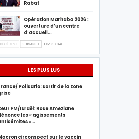
Rabat
Opération Marhaba 2026 :
ouverture d’un centre
d’accueil…
RÉCÉDENT
SUIVANT
1 De 30 840
LES PLUS LUS
France/ Polisario: sortir de la zone
grise
Beur FM/Israël: Rose Ameziane
dénonce les « agissements
antisémites »…
Macron circonspect sur le vaccin