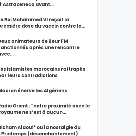
d’AstraZeneca avant…
Le Roi Mohammed VI reçoit la
première dose du vaccin contre la…
Deux animateurs de Beur FM
sanctionnés après une rencontre
avec…
Les islamistes marocains rattrapés
par leurs contradictions
Macron énerve les Algériens
Radio Orient : “notre proximité avec le
Royaume ne s’est à aucun…
Hicham Alaoui* ou la nostalgie du
« Printemps (désenchantement)