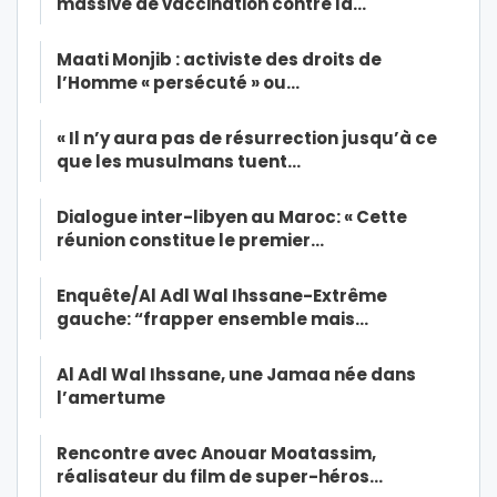
massive de vaccination contre la…
Maati Monjib : activiste des droits de
l’Homme « persécuté » ou…
« Il n’y aura pas de résurrection jusqu’à ce
que les musulmans tuent…
Dialogue inter-libyen au Maroc: « Cette
réunion constitue le premier…
Enquête/Al Adl Wal Ihssane-Extrême
gauche: “frapper ensemble mais…
Al Adl Wal Ihssane, une Jamaa née dans
l’amertume
Rencontre avec Anouar Moatassim,
réalisateur du film de super-héros…