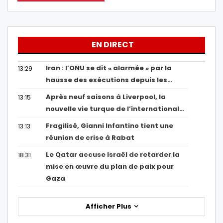
EN DIRECT
Iran : l’ONU se dit « alarmée » par la
13:29
hausse des exécutions depuis les…
Après neuf saisons à Liverpool, la
13:15
nouvelle vie turque de l’international…
Fragilisé, Gianni Infantino tient une
13:13
réunion de crise à Rabat
Le Qatar accuse Israël de retarder la
18:31
mise en œuvre du plan de paix pour
Gaza
Afficher Plus