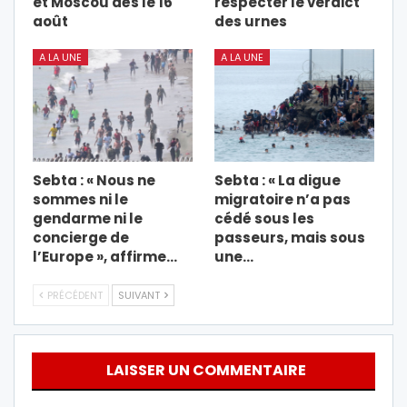
et Moscou dès le 16
respecter le verdict
août
des urnes
A LA UNE
A LA UNE
Sebta : « Nous ne
Sebta : « La digue
sommes ni le
migratoire n’a pas
gendarme ni le
cédé sous les
concierge de
passeurs, mais sous
l’Europe », affirme…
une…
PRÉCÉDENT
SUIVANT
LAISSER UN COMMENTAIRE