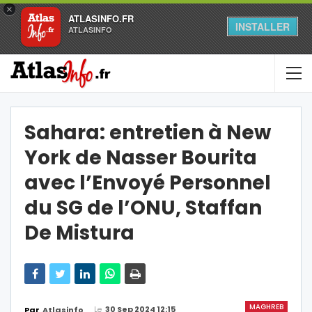
×
ATLASINFO.FR
INSTALLER
ATLASINFO
Sahara: entretien à New
York de Nasser Bourita
avec l’Envoyé Personnel
du SG de l’ONU, Staffan
De Mistura
MAGHREB
Le
30 Sep 2024 12:15
Par
Atlasinfo