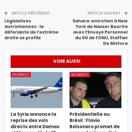
ARTICLE PRÉCÉDENT
ARTICLE SUIVANT
Législatives
Sahara: entretien à New
autrichiennes : la
York de Nasser Bourita
déferlante de l’extrême
avec l’Envoyé Personnel
droite se profile
du SG de l’ONU, Staffan
De Mistura
VOIR AUSSI
EN DIRECT
EN DIRECT
La Syrie annonce la
Présidentielle au
reprise des vols
Brésil : Flavio
directs entre Damas
Bolsonaro promet de