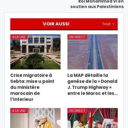
Roi Mohammed VI en
soutien aux Palestiniens
VOIR AUSSI
Tout
A LA UNE
EN DIRECT
Crise migratoire à
La MAP détaille la
Sebta: mise u point
genèse de la « Donald
du ministère
J. Trump Highway »
marocain de
entre le Maroc et les…
l’Interieur
A LA UNE
EN DIRECT