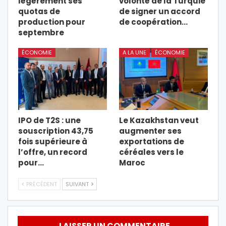
légèrement ses
volonté de la Turquie
quotas de
de signer un accord
production pour
de coopération…
septembre
ÉCONOMIE
A LA UNE
ÉCONOMIE
IPO de T2S : une
Le Kazakhstan veut
souscription 43,75
augmenter ses
fois supérieure à
exportations de
l’offre, un record
céréales vers le
pour…
Maroc
PRÉCÉDENT
SUIVANT
LAISSER UN COMMENTAIRE