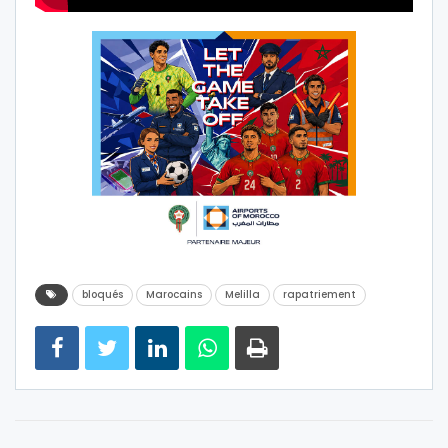
bloqués
Marocains
Melilla
rapatriement