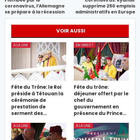
Plombée par le
Coronavirus: Ryanair
coronavirus, l’Allemagne
supprime 250 emplois
se prépare à la récession
administratifs en Europe
VOIR AUSSI
A LA UNE
EN DIRECT
Fête du Trône: le Roi
Fête du trône:
préside à Tétouan la
déjeuner offert par le
cérémonie de
chef du
prestation de
gouvernement en
serment des…
présence du Prince…
A LA UNE
A LA UNE