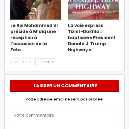
Le Roi Mohammed VI
La voie express
préside à M’diq une
Tiznit-Dakhla »
réception à
baptisée « President
l’occasion de la
Donald J. Trump
Fête…
Highway »
PRÉCÉDENT
SUIVANT
LAISSER UN COMMENTAIRE
Votre adresse email ne sera pas publiée.