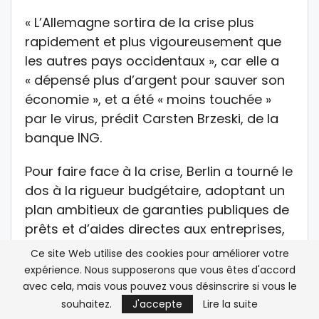
« L’Allemagne sortira de la crise plus
rapidement et plus vigoureusement que
les autres pays occidentaux », car elle a
« dépensé plus d’argent pour sauver son
économie », et a été « moins touchée »
par le virus, prédit Carsten Brzeski, de la
banque ING.
Pour faire face à la crise, Berlin a tourné le
dos à la rigueur budgétaire, adoptant un
plan ambitieux de garanties publiques de
prêts et d’aides directes aux entreprises,
représentant un volume de 1.100 milliards
Ce site Web utilise des cookies pour améliorer votre
d’euros.
expérience. Nous supposerons que vous êtes d'accord
avec cela, mais vous pouvez vous désinscrire si vous le
Mais l’économie « ne pourra reprendre
souhaitez.
J'accepte
Lire la suite