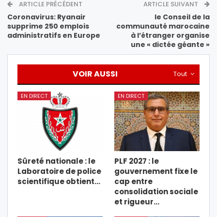
ARTICLE PRÉCÉDENT
ARTICLE SUIVANT
Coronavirus: Ryanair
le Conseil de la
supprime 250 emplois
communauté marocaine
administratifs en Europe
à l’étranger organise
une « dictée géante »
VOIR AUSSI
Tout
EN DIRECT
EN DIRECT
Sûreté nationale : le
PLF 2027 : le
Laboratoire de police
gouvernement fixe le
scientifique obtient…
cap entre
consolidation sociale
et rigueur…