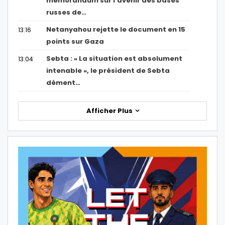
mémorandum sur l’avenir des bases
russes de…
Netanyahou rejette le document en 15
13:16
points sur Gaza
Sebta : « La situation est absolument
13:04
intenable », le président de Sebta
dément…
Afficher Plus