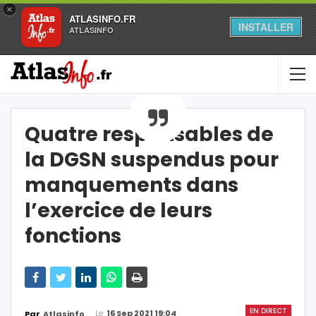
×
ATLASINFO.FR
INSTALLER
ATLASINFO
Quatre responsables de
la DGSN suspendus pour
manquements dans
l’exercice de leurs
fonctions
EN DIRECT
Le
16 Sep 2021 19:04
Par
Atlasinfo