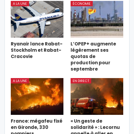
A LA UNE
ÉCONOMIE
Ryanair lance Rabat-
L’OPEP+ augmente
Stockholm et Rabat-
légèrement ses
Cracovie
quotas de
production pour
septembre
A LA UNE
EN DIRECT
France: mégafeu fixé
« Un geste de
en Gironde, 330
solidarité » : Lecornu
pompiers
appelle à aller en