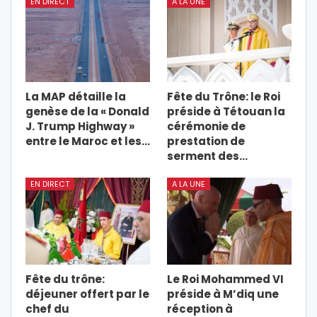
EN DIRECT
A LA UNE
La MAP détaille la
Fête du Trône: le Roi
genèse de la « Donald
préside à Tétouan la
J. Trump Highway »
cérémonie de
entre le Maroc et les…
prestation de
serment des…
EN DIRECT
A LA UNE
Fête du trône:
Le Roi Mohammed VI
déjeuner offert par le
préside à M’diq une
chef du
réception à