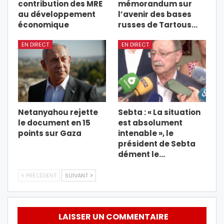
contribution des MRE
mémorandum sur
au développement
l’avenir des bases
économique
russes de Tartous…
EN DIRECT
EN DIRECT
Netanyahou rejette
Sebta : « La situation
le document en 15
est absolument
points sur Gaza
intenable », le
président de Sebta
dément le…
PRÉCÉDENT
SUIVANT
LAISSER UN COMMENTAIRE