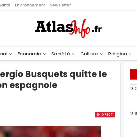
Santé
Environnement
Newsletter
onal
Économie
Société
Culture
Religion
Sergio Busquets quitte le
ion espagnole
13:
13:1
EN DIRECT