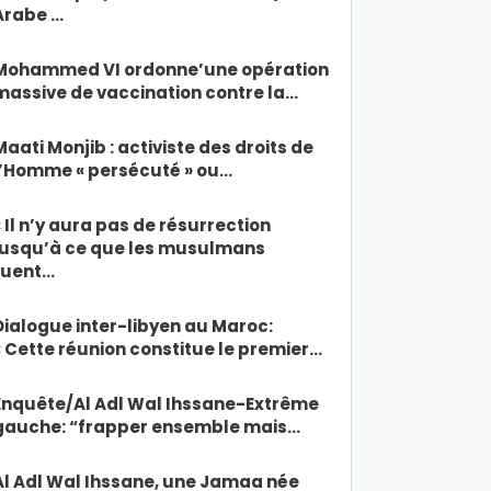
Arabe …
Mohammed VI ordonne’une opération
massive de vaccination contre la…
Maati Monjib : activiste des droits de
l’Homme « persécuté » ou…
« Il n’y aura pas de résurrection
jusqu’à ce que les musulmans
tuent…
Dialogue inter-libyen au Maroc:
« Cette réunion constitue le premier…
Enquête/Al Adl Wal Ihssane-Extrême
gauche: “frapper ensemble mais…
Al Adl Wal Ihssane, une Jamaa née