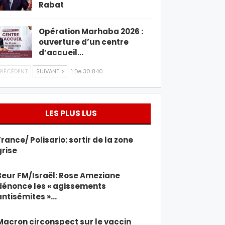
Rabat
Opération Marhaba 2026 :
ouverture d’un centre
d’accueil…
RÉCÉDENT
SUIVANT
1 De 30 840
LES PLUS LUS
France/ Polisario: sortir de la zone
grise
Beur FM/Israël: Rose Ameziane
dénonce les « agissements
antisémites »…
Macron circonspect sur le vaccin