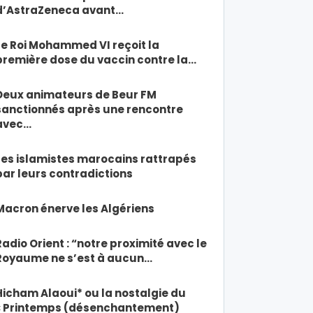
d’AstraZeneca avant…
Le Roi Mohammed VI reçoit la
première dose du vaccin contre la…
Deux animateurs de Beur FM
sanctionnés après une rencontre
avec…
Les islamistes marocains rattrapés
par leurs contradictions
Macron énerve les Algériens
Radio Orient : “notre proximité avec le
Royaume ne s’est à aucun…
Hicham Alaoui* ou la nostalgie du
« Printemps (désenchantement)