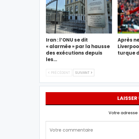
Iran : l’ONU se dit
Après ne
« alarmée » par la hausse
Liverpool
des exécutions depuis
turque d
les…
PRÉCÉDENT
SUIVANT
LAISSER
Votre adresse 