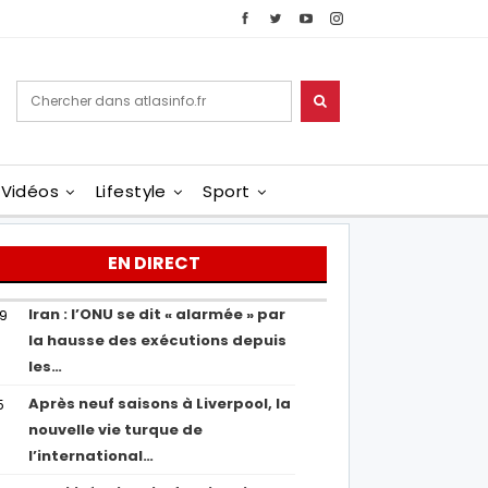
Vidéos
Lifestyle
Sport
EN DIRECT
Iran : l’ONU se dit « alarmée » par
29
la hausse des exécutions depuis
les…
Après neuf saisons à Liverpool, la
5
nouvelle vie turque de
l’international…