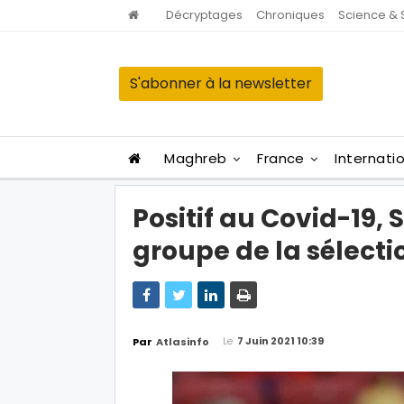
Décryptages
Chroniques
Science & 
S'abonner à la newsletter
Maghreb
France
Internati
Positif au Covid-19, 
groupe de la sélect
Le
7 Juin 2021 10:39
Par
Atlasinfo