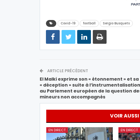
Covid-19
football
Sergio Busquets
ARTICLE PRÉCÉDENT
El Malki exprime son « étonnement » et sa
« déception » suite à l’instrumentalisatio
au Parlement européen de la question de
mineurs non accompagnés
VOIR AUSSI
EN DIRECT
EN DIRECT