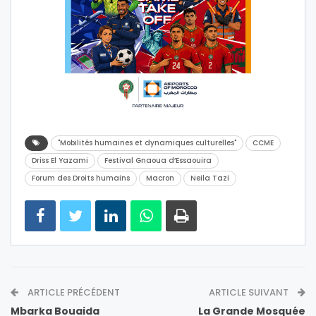
"Mobilités humaines et dynamiques culturelles"
CCME
Driss El Yazami
Festival Gnaoua d’Essaouira
Forum des Droits humains
Macron
Neila Tazi
ARTICLE PRÉCÉDENT
ARTICLE SUIVANT
Mbarka Bouaida
La Grande Mosquée