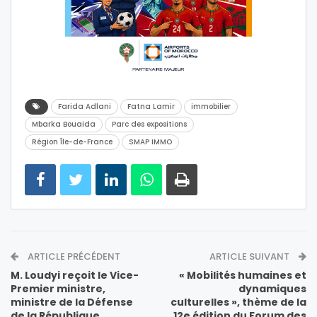
Farida Adlani
Fatna Lamir
immobilier
Mbarka Bouaida
Parc des expositions
Région Île-de-France
SMAP IMMO
ARTICLE PRÉCÉDENT
ARTICLE SUIVANT
M. Loudyi reçoit le Vice-
« Mobilités humaines et
Premier ministre,
dynamiques
ministre de la Défense
culturelles », thème de la
de la République
12e édition du Forum des