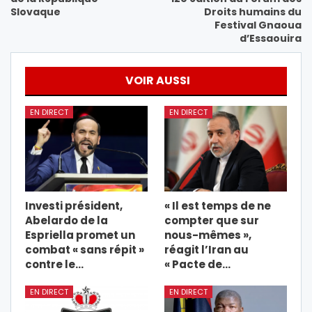
Slovaque
Droits humains du
Festival Gnaoua
d’Essaouira
VOIR AUSSI
EN DIRECT
EN DIRECT
Investi président,
« Il est temps de ne
Abelardo de la
compter que sur
Espriella promet un
nous-mêmes »,
combat « sans répit »
réagit l’Iran au
contre le…
« Pacte de…
EN DIRECT
EN DIRECT