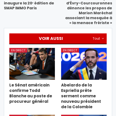
inaugure la 20ᵉ édition de
d’Évry-Courcouronnes
SMAP IMMO Paris
dénonce les propos de
Marion Maréchal
associant la mosquée à
« la menace frériste »
VOIR AUSSI
Tout
EN DIRECT
EN DIRECT
Le Sénat américain
Abelardo de la
confirme Todd
Espriella prête
Blanche au poste de
serment comme
procureur général
nouveau président
de la Colombie