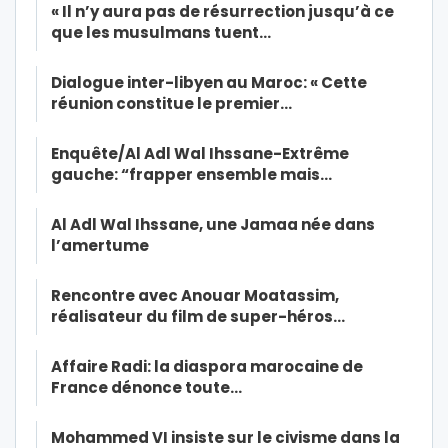
« Il n’y aura pas de résurrection jusqu’à ce
que les musulmans tuent…
Dialogue inter-libyen au Maroc: « Cette
réunion constitue le premier…
Enquête/Al Adl Wal Ihssane-Extrême
gauche: “frapper ensemble mais…
Al Adl Wal Ihssane, une Jamaa née dans
l’amertume
Rencontre avec Anouar Moatassim,
réalisateur du film de super-héros…
Affaire Radi: la diaspora marocaine de
France dénonce toute…
Mohammed VI insiste sur le civisme dans la