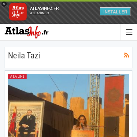
×
ATLASINFO.FR
INSTALLER
ATLASINFO
Neila Tazi
A LA UNE