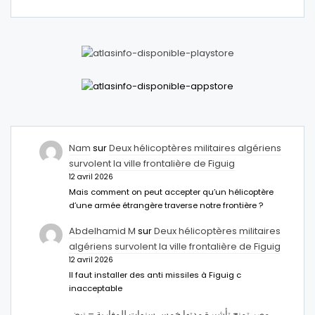
Nam
sur
Deux hélicoptères militaires algériens
survolent la ville frontalière de Figuig
12 avril 2026
Mais comment on peut accepter qu’un hélicoptère
d’une armée étrangère traverse notre frontière ?
Abdelhamid M
sur
Deux hélicoptères militaires
algériens survolent la ville frontalière de Figuig
12 avril 2026
Il faut installer des anti missiles à Figuig c
inacceptable
مصر تمنح تأشيرة مدتها خمس سنوات للمغاربة – نبض