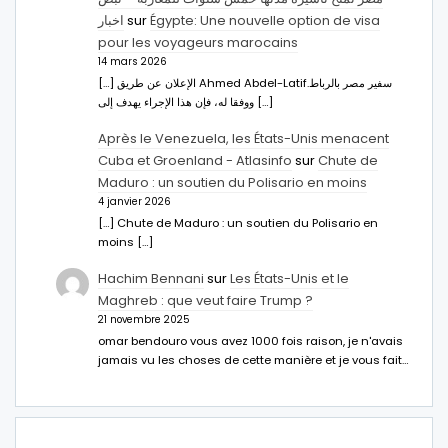
اخبار
sur
Égypte: Une nouvelle option de visa
pour les voyageurs marocains
14 mars 2026
[…] الإعلان عن طريق Ahmed Abdel-Latifسفير مصر بالرباط.
ووفقا له، فإن هذا الإجراء يهدف إلى […]
Après le Venezuela, les États-Unis menacent
Cuba et Groenland - Atlasinfo
sur
Chute de
Maduro : un soutien du Polisario en moins
4 janvier 2026
[…] Chute de Maduro : un soutien du Polisario en
moins […]
Hachim Bennani
sur
Les États-Unis et le
Maghreb : que veut faire Trump ?
21 novembre 2025
omar bendouro vous avez 1000 fois raison, je n'avais
jamais vu les choses de cette manière et je vous fait…