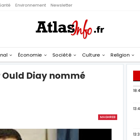
Santé
Environnement
Newsletter
onal
Économie
Société
Culture
Religion
r Ould Diay nommé
18:4
13:
MAGHREB
13: