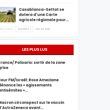
Casablanca-Settat se
dotera d’une Carte
agricole régionale pour…
RÉCÉDENT
SUIVANT
1 De 30 845
LES PLUS LUS
France/ Polisario: sortir de la zone
grise
Beur FM/Israël: Rose Ameziane
dénonce les « agissements
antisémites »…
Macron circonspect sur le vaccin
d’AstraZeneca avant…