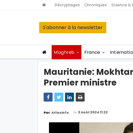
Décryptages
Chroniques
Science & 
S'abonner à la newsletter
Maghreb
France
Internati
Mauritanie: Mokhta
Premier ministre
Le
3 Août 2024 11:22
Par
Atlasinfo