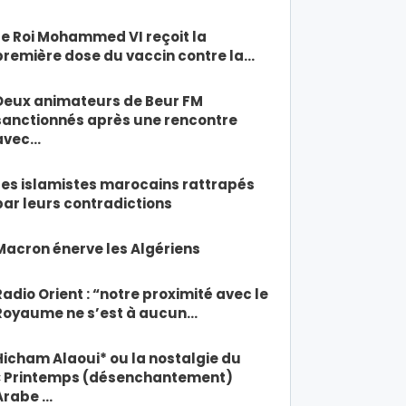
Le Roi Mohammed VI reçoit la
première dose du vaccin contre la…
Deux animateurs de Beur FM
sanctionnés après une rencontre
avec…
Les islamistes marocains rattrapés
par leurs contradictions
Macron énerve les Algériens
Radio Orient : “notre proximité avec le
Royaume ne s’est à aucun…
Hicham Alaoui* ou la nostalgie du
« Printemps (désenchantement)
Arabe …