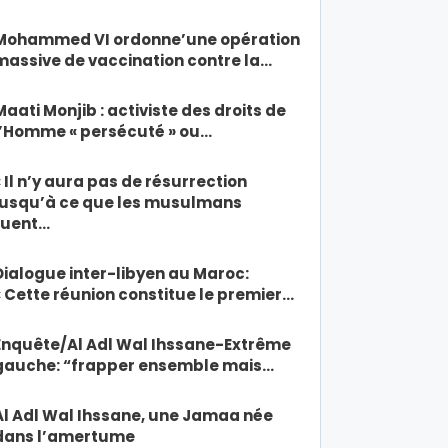
Mohammed VI ordonne’une opération
massive de vaccination contre la…
Maati Monjib : activiste des droits de
l’Homme « persécuté » ou…
« Il n’y aura pas de résurrection
jusqu’à ce que les musulmans
tuent…
Dialogue inter-libyen au Maroc:
« Cette réunion constitue le premier…
Enquête/Al Adl Wal Ihssane-Extrême
gauche: “frapper ensemble mais…
Al Adl Wal Ihssane, une Jamaa née
dans l’amertume