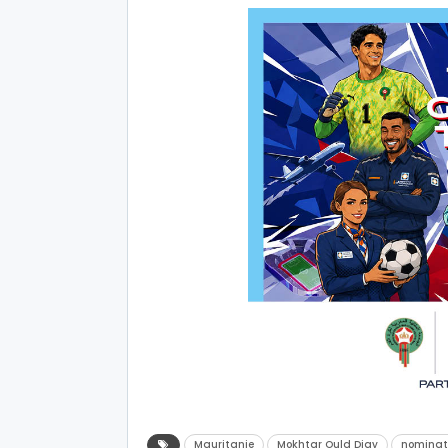
Mauritanie
Mokhtar Ould Diay
nominat