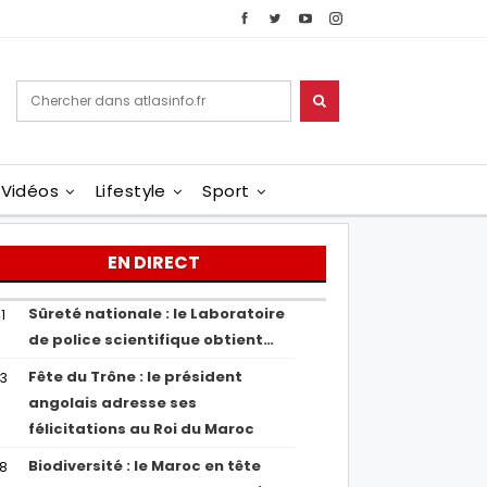
Vidéos
Lifestyle
Sport
EN DIRECT
Sûreté nationale : le Laboratoire
1
de police scientifique obtient…
Fête du Trône : le président
43
angolais adresse ses
félicitations au Roi du Maroc
Biodiversité : le Maroc en tête
38