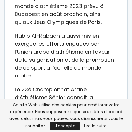
monde d’athlétisme 2023 prévu à
Budapest en août prochain, ainsi
qu’aux Jeux Olympiques de Paris.
Habib Al-Rabaan a aussi mis en
exergue les efforts engagés par
l’Union arabe d’athlétisme en faveur
de la vulgarisation et de la promotion
de ce sport à l’échelle du monde
arabe.
Le 23è Championnat Arabe
d’Athlétisme Sénior connait la
participation de grands athlètes
Ce site Web utilise des cookies pour améliorer votre
expérience. Nous supposerons que vous êtes d'accord
arabes, tels que le Qatari, Mutaz Essa
avec cela, mais vous pouvez vous désinscrire si vous le
Barshim spécialiste du saut en
souhaitez.
J'accepte
Lire la suite
hauteur, champion du monde à