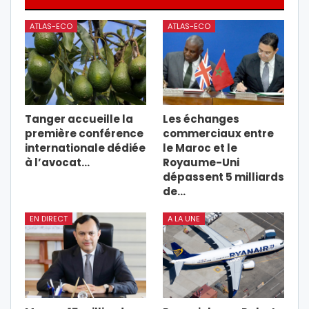
ATLAS-ECO
ATLAS-ECO
Tanger accueille la
Les échanges
première conférence
commerciaux entre
internationale dédiée
le Maroc et le
à l’avocat…
Royaume-Uni
dépassent 5 milliards
de…
EN DIRECT
A LA UNE