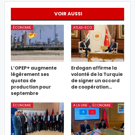
VOIR AUSSI
ÉCONOMIE
ATLAS-ECO
L’OPEP+ augmente
Erdogan affirme la
légèrement ses
volonté de la Turquie
quotas de
de signer un accord
production pour
de coopération…
septembre
ÉCONOMIE
A LA UNE
ÉCONOMIE