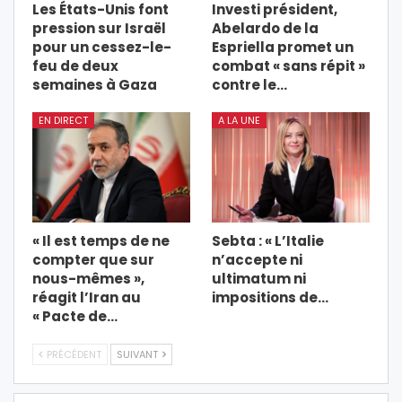
Les États-Unis font
Investi président,
pression sur Israël
Abelardo de la
pour un cessez-le-
Espriella promet un
feu de deux
combat « sans répit »
semaines à Gaza
contre le…
EN DIRECT
A LA UNE
« Il est temps de ne
Sebta : « L’Italie
compter que sur
n’accepte ni
nous-mêmes »,
ultimatum ni
réagit l’Iran au
impositions de…
« Pacte de…
PRÉCÉDENT
SUIVANT