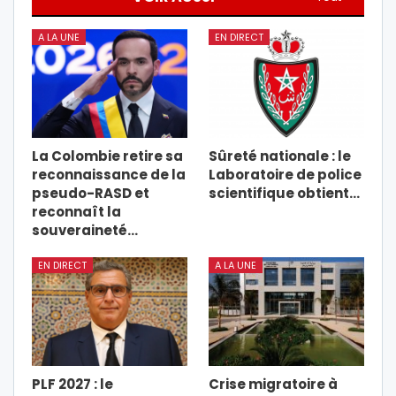
A LA UNE
EN DIRECT
La Colombie retire sa
Sûreté nationale : le
reconnaissance de la
Laboratoire de police
pseudo-RASD et
scientifique obtient…
reconnaît la
souveraineté…
EN DIRECT
A LA UNE
PLF 2027 : le
Crise migratoire à