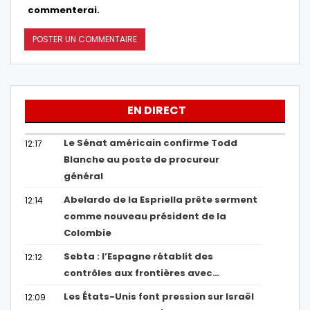
commenterai.
EN DIRECT
Le Sénat américain confirme Todd
12:17
Blanche au poste de procureur
général
Abelardo de la Espriella prête serment
12:14
comme nouveau président de la
Colombie
Sebta : l’Espagne rétablit des
12:12
contrôles aux frontières avec…
Les États-Unis font pression sur Israël
12:09