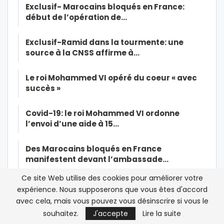
Exclusif- Marocains bloqués en France:
début de l’opération de…
Exclusif-Ramid dans la tourmente: une
source à la CNSS affirme à…
Le roi Mohammed VI opéré du coeur « avec
succès »
Covid-19: le roi Mohammed VI ordonne
l’envoi d’une aide à 15…
Des Marocains bloqués en France
manifestent devant l’ambassade…
Ce site Web utilise des cookies pour améliorer votre
Colonisation: le Parlement tunisien renonce
expérience. Nous supposerons que vous êtes d'accord
à demander des excuses à…
avec cela, mais vous pouvez vous désinscrire si vous le
souhaitez.
J'accepte
Lire la suite
Quand la production des masques au Maroc