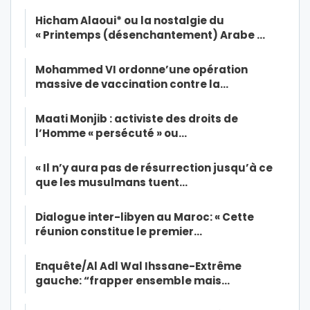
Hicham Alaoui* ou la nostalgie du
« Printemps (désenchantement) Arabe …
Mohammed VI ordonne’une opération
massive de vaccination contre la…
Maati Monjib : activiste des droits de
l’Homme « persécuté » ou…
« Il n’y aura pas de résurrection jusqu’à ce
que les musulmans tuent…
Dialogue inter-libyen au Maroc: « Cette
réunion constitue le premier…
Enquête/Al Adl Wal Ihssane-Extrême
gauche: “frapper ensemble mais…